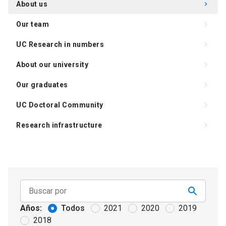
About us
keyboard_arrow_right
Our team
keyboard_arrow_right
UC Research in numbers
keyboard_arrow_right
About our university
keyboard_arrow_right
Our graduates
keyboard_arrow_right
UC Doctoral Community
keyboard_arrow_right
Research infrastructure
keyboard_arrow_right
Academics and lines of research
keyboard_arrow_right
Años:
Todos
2021
2020
2019
2018