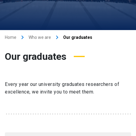
keyboard_arrow_right
keyboard_arrow_right
Home
Who we are
Our graduates
Our graduates
Every year our university graduates researchers of
excellence, we invite you to meet them.