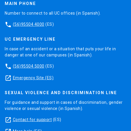
MAIN PHONE
Number to connect to all UC offices (in Spanish).
phone
(56)95504 4000
(ES)
UC EMERGENCY LINE
In case of an accident or a situation that puts your life in
danger at one of our campuses (in Spanish).
phone
(56)95504 5000
(ES)
launch
Emergency Site (ES)
SEXUAL VIOLENCE AND DISCRIMINATION LINE
For guidance and support in cases of discrimination, gender
violence or sexual violence (in Spanish).
launch
Contact for support
(ES)