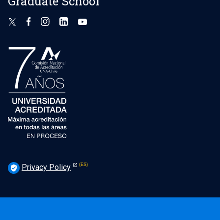
Graduate School
Privacy Policy
verified_user