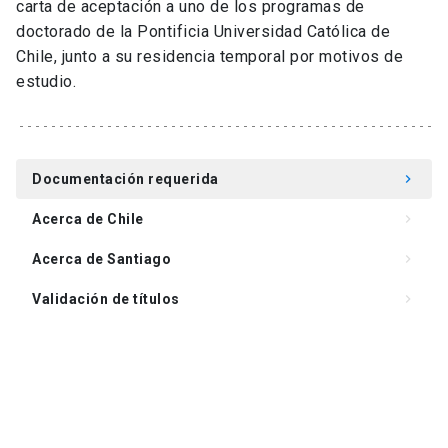
carta de aceptación a uno de los programas de
doctorado de la Pontificia Universidad Católica de
Chile, junto a su residencia temporal por motivos de
estudio.
Documentación requerida
keyboard_arrow_right
Acerca de Chile
keyboard_arrow_right
Acerca de Santiago
keyboard_arrow_right
Validación de títulos
keyboard_arrow_right