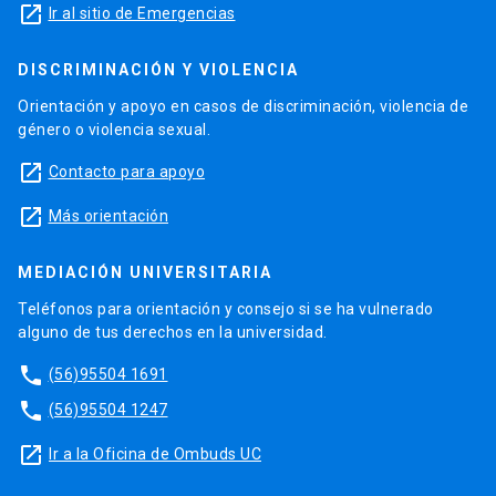
launch
Ir al sitio de Emergencias
DISCRIMINACIÓN Y VIOLENCIA
Orientación y apoyo en casos de discriminación, violencia de
género o violencia sexual.
launch
Contacto para apoyo
launch
Más orientación
MEDIACIÓN UNIVERSITARIA
Teléfonos para orientación y consejo si se ha vulnerado
alguno de tus derechos en la universidad.
phone
(56)95504 1691
phone
(56)95504 1247
launch
Ir a la Oficina de Ombuds UC