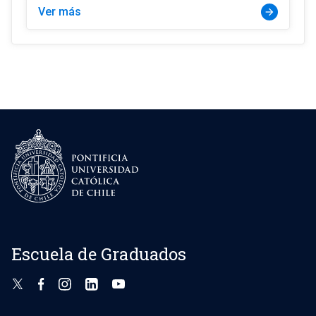
Ver más
arrow_forward
Escuela de Graduados