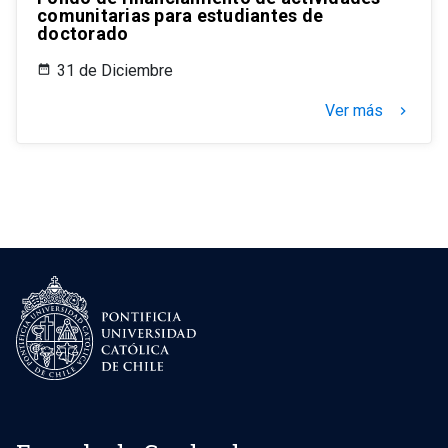
comunitarias para estudiantes de
doctorado
31 de Diciembre
Ver más
keyboard_arrow_right