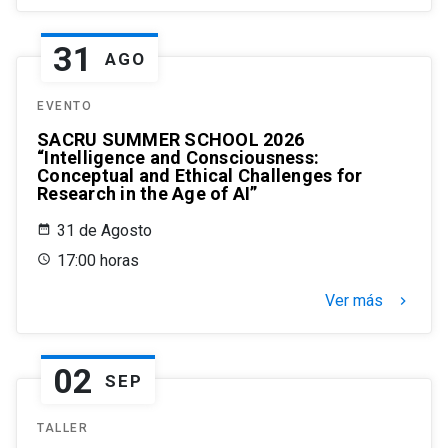
31
AGO
EVENTO
SACRU SUMMER SCHOOL 2026
“Intelligence and Consciousness:
Conceptual and Ethical Challenges for
Research in the Age of AI”
31 de Agosto
17:00 horas
Ver más
keyboard_arrow_right
02
SEP
TALLER