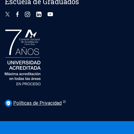
Escuela de Graduados
Políticas de Privacidad
verified_user