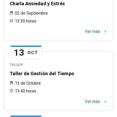
Charla Ansiedad y Estrés
02 de Septiembre
13:30 horas
Ver más
keyboard_arrow_right
13
OCT
TALLER
Taller de Gestión del Tiempo
13 de Octubre
13:40 horas
Ver más
keyboard_arrow_right