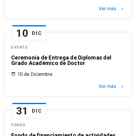
Ver más
keyboard_arrow_right
10
DIC
EVENTO
Ceremonia de Entrega de Diplomas del
Grado Académico de Doctor
10 de Diciembre
Ver más
keyboard_arrow_right
31
DIC
FONDO
Fondo de financiamiento de actividades