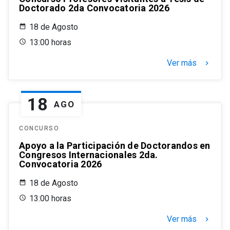
Doctorado 2da Convocatoria 2026
18 de Agosto
13:00 horas
Ver más
keyboard_arrow_right
18
AGO
CONCURSO
Apoyo a la Participación de Doctorandos en
Congresos Internacionales 2da.
Convocatoria 2026
18 de Agosto
13:00 horas
Ver más
keyboard_arrow_right