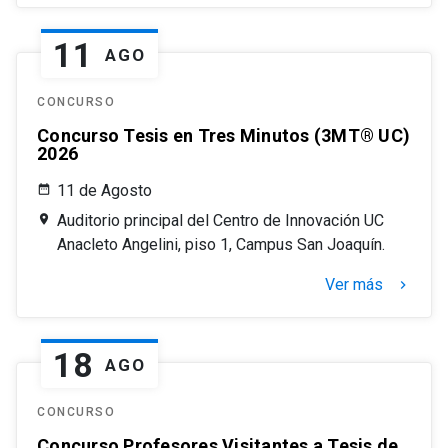
11
AGO
CONCURSO
Concurso Tesis en Tres Minutos (3MT® UC)
2026
11 de Agosto
Auditorio principal del Centro de Innovación UC
Anacleto Angelini, piso 1, Campus San Joaquín.
Ver más
keyboard_arrow_right
18
AGO
CONCURSO
Concurso Profesores Visitantes a Tesis de