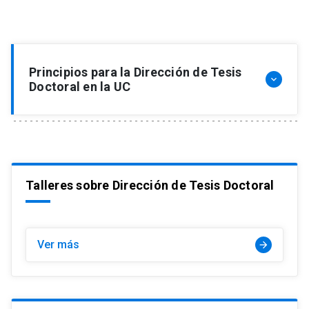
Principios para la Dirección de Tesis
keyboard_arrow_down
Doctoral en la UC
I
Los estudiantes de doctorado son
investigadoras e investigadores en formación.
Talleres sobre Dirección de Tesis Doctoral
Como tales, deben tomar la iniciativa del
desarrollo de su investigación doctoral y de sus
habilidades profesionales y de investigador.
Ver más
arrow_forward
II
La Escuela de Graduados UC entiende que esto