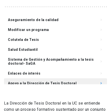
Aseguramiento de la calidad
keyboard_arrow_right
Modificar un programa
keyboard_arrow_right
Cotutela de Tesis
keyboard_arrow_right
Salud Estudiantil
keyboard_arrow_right
Sistema de Gestión y Acompañamiento a la tesis
keyboard_arrow_right
doctoral- SaGA
Enlaces de interés
keyboard_arrow_right
Apoyo a la Dirección de Tesis Doctoral
keyboard_arrow_right
Preguntas frecuentes
keyboard_arrow_right
La Dirección de Tesis Doctoral en la UC se entiende
como un proceso formativo sustentado por un conjunto