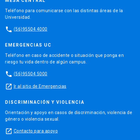
MESA CENTRAL
VIII
Para velar por la calidad de la tesis a nivel
Teléfono para comunicarse con las distintas áreas de la
Universidad.
doctoral los comités de tesis juegan un papel
fundamental. Estos se encargaran de contribuir
phone
(56)95504 4000
al progreso adecuado de la tesis del estudiante,
así como apoyar al director de tesis y al jefe de
EMERGENCIAS UC
programa a identificar y tratar problemas que
puedan impactar el desempeño del estudiante.
Teléfono en caso de accidente o situación que ponga en
riesgo tu vida dentro de algún campus.
phone
(56)95504 5000
IX
Los jefes de programas deben estar
launch
Ir al sitio de Emergencias
disponibles para aconsejar a los estudiantes,
orientándolos sobre sus estudios o relación con
DISCRIMINACIÓN Y VIOLENCIA
el director de tesis. Velarán tanto porque los
Orientación y apoyo en casos de discriminación, violencia de
directores de tesis cumplan su labor como para
género o violencia sexual.
que existan las condiciones adecuadas para el
trabajo de tesis.
launch
Contacto para apoyo