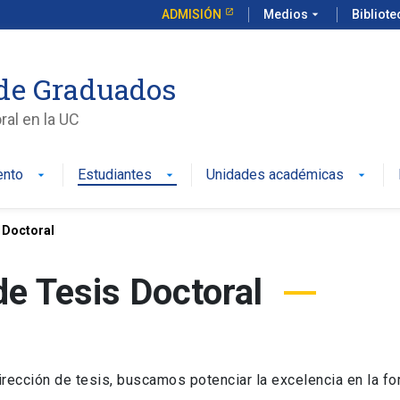
ADMISIÓN
Medios
arrow_drop_down
Bibliot
de Graduados
al en la UC
ento
Estudiantes
Unidades académicas
 Doctoral
de Tesis Doctoral
irección de tesis, buscamos potenciar la excelencia en la fo