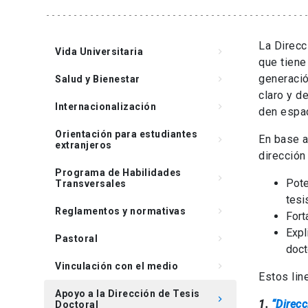
La Direcc
Vida Universitaria
keyboard_arrow_right
que tiene
generació
Salud y Bienestar
keyboard_arrow_right
claro y d
Internacionalización
keyboard_arrow_right
den espac
Orientación para estudiantes
En base a
keyboard_arrow_right
extranjeros
dirección
Programa de Habilidades
keyboard_arrow_right
Pote
Transversales
tesi
Reglamentos y normativas
keyboard_arrow_right
Fort
Expl
Pastoral
keyboard_arrow_right
doct
Vinculación con el medio
keyboard_arrow_right
Estos li
Apoyo a la Dirección de Tesis
keyboard_arrow_right
1.
“Direcc
Doctoral