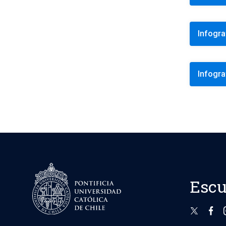
univ
Infogra
VII
De e
resp
Infogra
role
VIII
Para
enca
jefe
IX
Escu
Los 
o re
exis