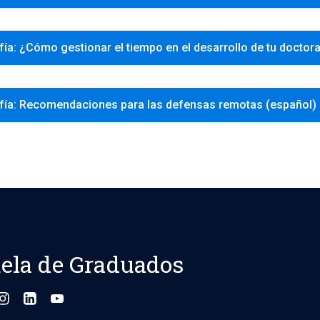
ersidad ofrece.
fía: ¿Cómo gestionar el tiempo en el desarrollo de tu doctor
xistir un codirector de tesis, su función debe ser apoyar el traba
etando los lineamientos e indicaciones dados por el director 
fía: Recomendaciones para las defensas remotas (español)
s sobre la participación que tendrá desde el inicio del trabajo co
 velar por la calidad de la tesis a nivel doctoral los comités de
rgaran de contribuir al progreso adecuado de la tesis del estudia
 de programa a identificar y tratar problemas que puedan impac
ela de Graduados
jefes de programas deben estar disponibles para aconsejar a lo
lación con el director de tesis. Velarán tanto porque los direct
tan las condiciones adecuadas para el trabajo de tesis.