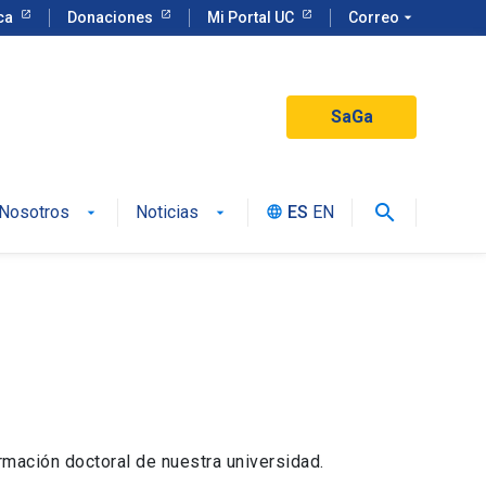
eca
Donaciones
Mi Portal UC
Correo
arrow_drop_down
SaGa
search
Nosotros
Noticias
ES
EN
language
rmación doctoral de nuestra universidad.