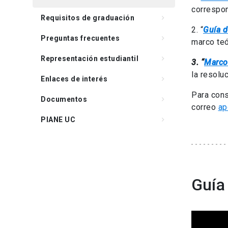
correspon
Requisitos de graduación
keyboard_arrow_right
2. “
Guía d
Preguntas frecuentes
keyboard_arrow_right
marco teó
Representación estudiantil
keyboard_arrow_right
3. “
Marco
la resolu
Enlaces de interés
keyboard_arrow_right
Para cons
Documentos
keyboard_arrow_right
correo
ap
PIANE UC
keyboard_arrow_right
Guía