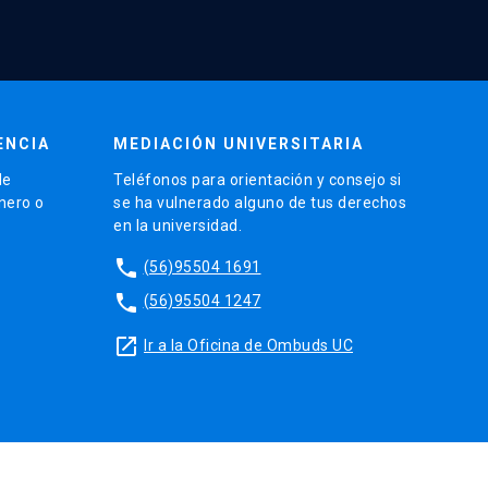
ENCIA
MEDIACIÓN UNIVERSITARIA
de
Teléfonos para orientación y consejo si
énero o
se ha vulnerado alguno de tus derechos
en la universidad.
phone
(56)95504 1691
phone
(56)95504 1247
launch
Ir a la Oficina de Ombuds UC