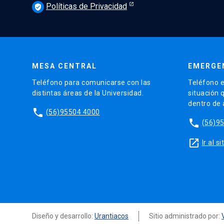
Políticas de Privacidad
verified_user
MESA CENTRAL
EMERGE
Teléfono para comunicarse con las
Teléfono e
distintas áreas de la Universidad.
situación 
dentro de
phone
(56)95504 4000
phone
(56)9
launch
Ir al 
Diseño y desarrollo:
Urantiacos
Sitio administrado por: