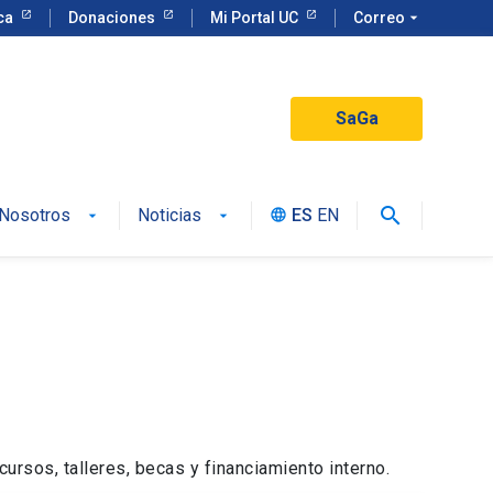
eca
Donaciones
Mi Portal UC
Correo
arrow_drop_down
SaGa
search
Nosotros
Noticias
ES
EN
language
rsos, talleres, becas y financiamiento interno.