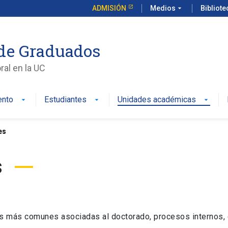
ADMISIÓN
Medios
arrow_drop_down
Bibliot
de Graduados
al en la UC
ento
Estudiantes
Unidades académicas
es
s
s más comunes asociadas al doctorado, procesos internos, cu