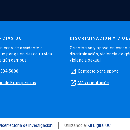
NCIAS UC
DISCRIMINACIÓN Y VIOL
n caso de accidente o
Orientación y apoyo en casos 
que ponga en riesgo tu vida
discriminación, violencia de g
 algún campus.
violencia sexual.
launch
5504 5000
Contacto para apoyo
launch
sitio de Emergencias
Más orientación
Vicerrectoría de Investigación
Utilizando el
Kit Digital UC