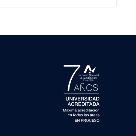
ar previo a la sesión presencial para lo cual
talleres de la Dirección de Doctorado.
en torno a los aspectos éticos mínimos sobre los
, ejemplificado a través del análisis de casos. Se
La reprobación de estos cursos y talleres tendrá
l y los Reglamentos internos de la Universidad que
sigla UC, es decir, su reprobación podría ser
 sobre el significado de las buenas prácticas
icados en el calendario académico UC, como toda
spuestas correctas)
el taller.