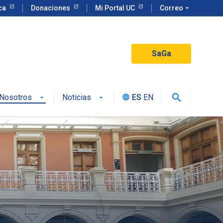
eca
Donaciones
Mi Portal UC
Correo
arrow_drop_down
SaGa
search
Nosotros
Noticias
ES
EN
language