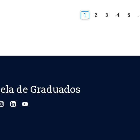
1
2
3
4
5
ela de Graduados