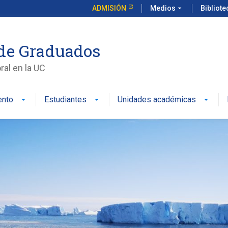
ADMISIÓN
Medios
arrow_drop_down
Bibliot
de Graduados
al en la UC
ento
Estudiantes
Unidades académicas