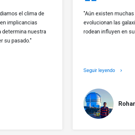
diamos el clima de
"Aún existen muchas
nen implicancias
evolucionan las galax
ma determina nuestra
rodean influyen en su
er su pasado."
Seguir leyendo
keyboard_arrow_right
Rohan