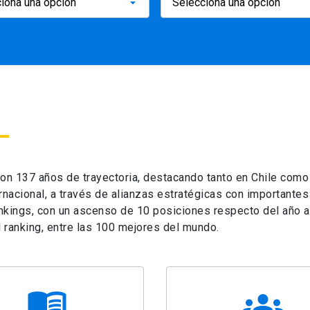
 con 137 años de trayectoria, destacando tanto en Chile com
ernacional, a través de alianzas estratégicas con importante
ankings, con un ascenso de 10 posiciones respecto del año an
l ranking, entre las 100 mejores del mundo.
menu_book
groups