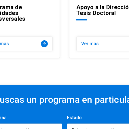
rama de
Apoyo a la Direcci
lidades
Tesis Doctoral
sversales
 más
Ver más
arrow_forward
uscas un programa en particul
mas
Estado