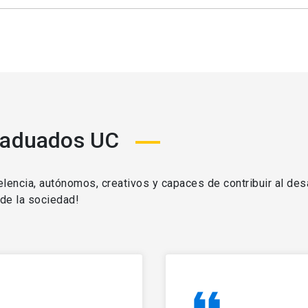
raduados UC
ncia, autónomos, creativos y capaces de contribuir al desa
 de la sociedad!
format_quote