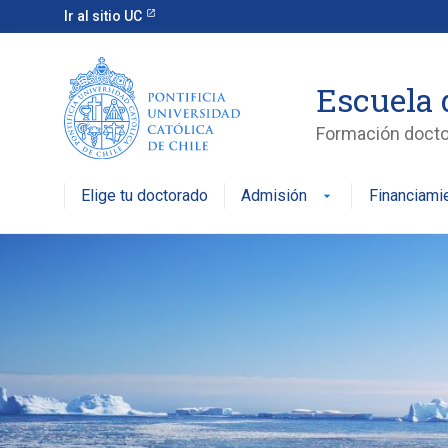
Escuela de Graduados
Ir al sitio UC
Escuela 
Formación doctor
Elige tu doctorado
Admisión
Financiami