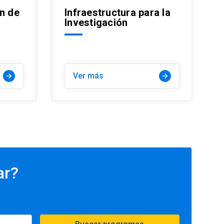
ón de
Infraestructura para la
Investigación
Ver más
arrow_forward
arrow_forward
ar?