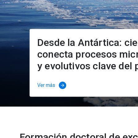
Desde la Antártica: ci
conecta procesos mic
y evolutivos clave del 
Ver más
arrow_forward
Formación doctoral de exc