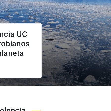
encia UC
robianos
planeta
elencia