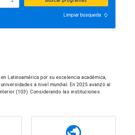
Buscar programas
Limpiar búsqueda
autorenew
o en Latinoamérica por su excelencia académica,
s universidades a nivel mundial. En 2025 avanzó al
terior (103). Considerando las instituciones
public