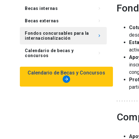
Fond
Becas internas
keyboard_arrow_right
Becas externas
keyboard_arrow_right
Cotu
Fondos concursables para la
desa
keyboard_arrow_right
internacionalización
Esta
acti
Calendario de becas y
keyboard_arrow_right
concursos
Apoy
insc
cong
Calendario de Becas y Concursos
arrow_forward
Pro
part
Comp
Apo