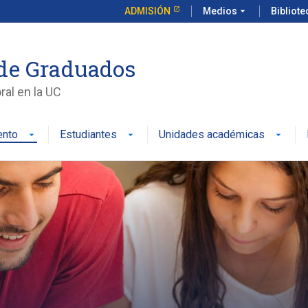
ADMISIÓN
Medios
arrow_drop_down
Bibliot
de Graduados
al en la UC
ento
Estudiantes
Unidades académicas