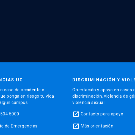
NCIAS UC
DISCRIMINACIÓN Y VIOL
n caso de accidente o
Orientación y apoyo en casos 
que ponga en riesgo tu vida
discriminación, violencia de g
 algún campus.
violencia sexual.
launch
5504 5000
Contacto para apoyo
launch
sitio de Emergencias
Más orientación