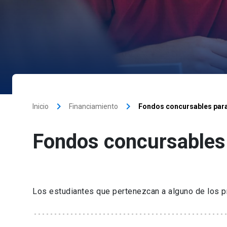
keyboard_arrow_right
keyboard_arrow_right
Inicio
Financiamiento
Fondos concursables para 
Fondos concursables p
Los estudiantes que pertenezcan a alguno de los p