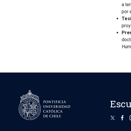
a te
por 
Tes
proy
Prem
doct
Huma
Escu