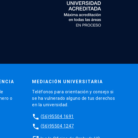
ENCIA
MEDIACIÓN UNIVERSITARIA
de
Teléfonos para orientación y consejo si
énero o
se ha vulnerado alguno de tus derechos
en la universidad.
phone
(56)95504 1691
phone
(56)95504 1247