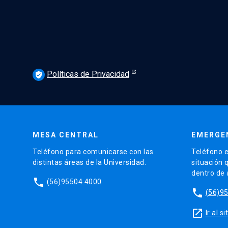
Políticas de Privacidad
verified_user
MESA CENTRAL
EMERGE
Teléfono para comunicarse con las
Teléfono e
distintas áreas de la Universidad.
situación 
dentro de
phone
(56)95504 4000
phone
(56)9
launch
Ir al 