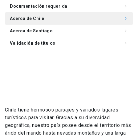
Documentación requerida
keyboard_arrow_right
Acerca de Chile
keyboard_arrow_right
Acerca de Santiago
keyboard_arrow_right
Validación de títulos
keyboard_arrow_right
Chile tiene hermosos paisajes y variados lugares
turísticos para visitar. Gracias a su diversidad
geográfica, nuestro país posee desde el territorio más
árido del mundo hasta nevadas montañas y una larga