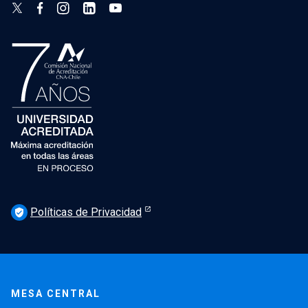
Políticas de Privacidad
verified_user
MESA CENTRAL