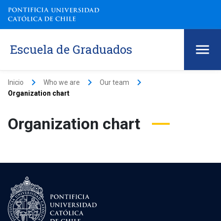
Escuela de Graduados
keyboard_arrow_right
keyboard_arrow_right
keyboard_arrow_right
Inicio
Who we are
Our team
Organization chart
Organization chart