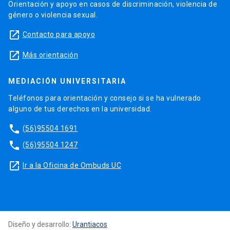
Orientación y apoyo en casos de discriminación, violencia de
género o violencia sexual.
launch
Contacto para apoyo
launch
Más orientación
MEDIACIÓN UNIVERSITARIA
Teléfonos para orientación y consejo si se ha vulnerado
alguno de tus derechos en la universidad.
phone
(56)95504 1691
phone
(56)95504 1247
launch
Ir a la Oficina de Ombuds UC
Diseño y desarrollo:
Urantiacos