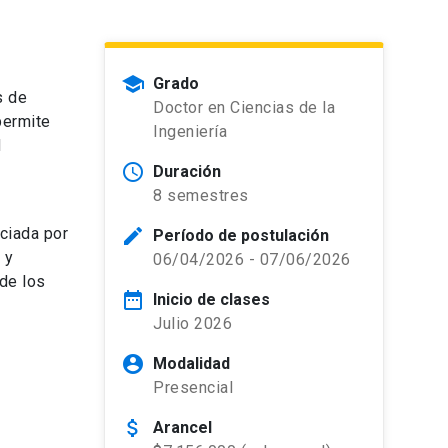
school
Grado
s de
Doctor en Ciencias de la
permite
Ingeniería
d
schedule
Duración
8 semestres
nciada por
edit
Período de postulación
 y
06/04/2026 - 07/06/2026
 de los
date_range
Inicio de clases
Julio 2026
account_circle
Modalidad
Presencial
attach_money
Arancel