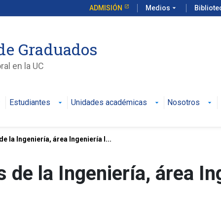
ADMISIÓN
Medios
arrow_drop_down
Bibliot
de Graduados
al en la UC
Estudiantes
Unidades académicas
Nosotros
 la Ingeniería, área Ingeniería I...
de la Ingeniería, área Ing