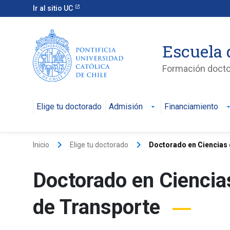
Ir al sitio UC
Escuela 
Formación doctor
Elige tu doctorado
Admisión
Financiamiento
keyboard_arrow_right
keyboard_arrow_right
Inicio
Elige tu doctorado
Doctorado en Ciencias de
Doctorado en Ciencias 
de Transporte