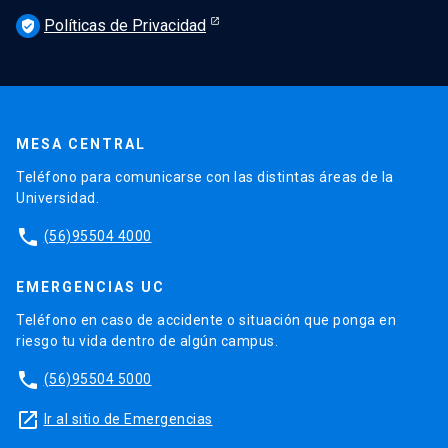
Políticas de Privacidad
verified_user
MESA CENTRAL
Teléfono para comunicarse con las distintas áreas de la
Universidad.
phone
(56)95504 4000
EMERGENCIAS UC
Teléfono en caso de accidente o situación que ponga en
riesgo tu vida dentro de algún campus.
phone
(56)95504 5000
launch
Ir al sitio de Emergencias