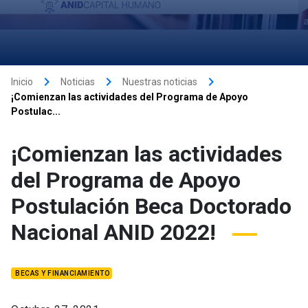
keyboard_arrow_right
keyboard_arrow_right
keyboard_arrow_right
Inicio
Noticias
Nuestras noticias
¡Comienzan las actividades del Programa de Apoyo
Postulac...
¡Comienzan las actividades
del Programa de Apoyo
Postulación Beca Doctorado
Nacional ANID 2022!
BECAS Y FINANCIAMIENTO