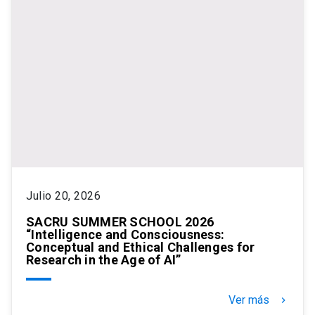
Julio 20, 2026
SACRU SUMMER SCHOOL 2026
“Intelligence and Consciousness:
Conceptual and Ethical Challenges for
Research in the Age of AI”
Ver más
keyboard_arrow_right