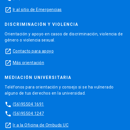
launch
Ir al sitio de Emergencias
DISCRIMINACIÓN Y VIOLENCIA
Orientación y apoyo en casos de discriminación, violencia de
género o violencia sexual.
launch
Contacto para apoyo
launch
Más orientación
MEDIACIÓN UNIVERSITARIA
Teléfonos para orientación y consejo si se ha vulnerado
alguno de tus derechos en la universidad.
phone
(56)95504 1691
phone
(56)95504 1247
launch
Ir a la Oficina de Ombuds UC