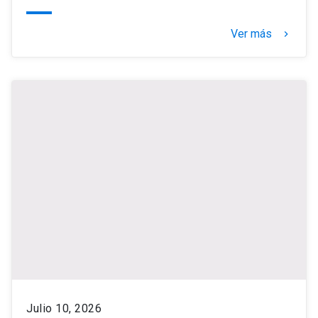
Ver más
keyboard_arrow_right
Julio 10, 2026