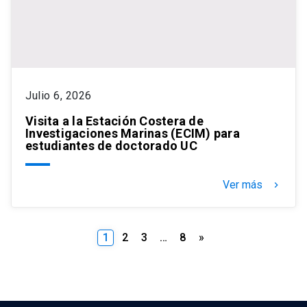
Julio 6, 2026
Visita a la Estación Costera de
Investigaciones Marinas (ECIM) para
estudiantes de doctorado UC
Ver más
keyboard_arrow_right
Paginación
1
2
3
…
8
»
de
entradas