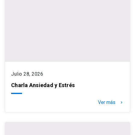
Julio 28, 2026
Charla Ansiedad y Estrés
Ver más
keyboard_arrow_right