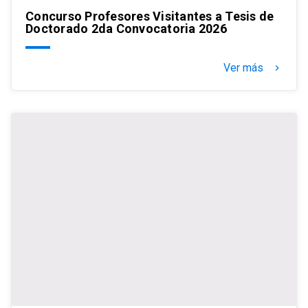
Concurso Profesores Visitantes a Tesis de
Doctorado 2da Convocatoria 2026
Ver más
keyboard_arrow_right