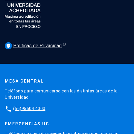
Políticas de Privacidad
verified_user
MESA CENTRAL
Teléfono para comunicarse con las distintas áreas de la
Universidad.
phone
(56)95504 4000
EMERGENCIAS UC
Teléfono en caso de accidente o situación que ponga en