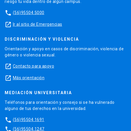
riesgo tu vida dentro de algún campus.
phone
(56)95504 5000
launch
Ir al sitio de Emergencias
DISCRIMINACIÓN Y VIOLENCIA
Orientación y apoyo en casos de discriminación, violencia de
género o violencia sexual.
launch
Contacto para apoyo
launch
Más orientación
MEDIACIÓN UNIVERSITARIA
Teléfonos para orientación y consejo si se ha vulnerado
alguno de tus derechos en la universidad.
phone
(56)95504 1691
phone
(56)95504 1247