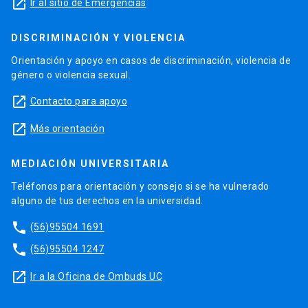
launch
Ir al sitio de Emergencias
DISCRIMINACIÓN Y VIOLENCIA
Orientación y apoyo en casos de discriminación, violencia de
género o violencia sexual.
launch
Contacto para apoyo
launch
Más orientación
MEDIACIÓN UNIVERSITARIA
Teléfonos para orientación y consejo si se ha vulnerado
alguno de tus derechos en la universidad.
phone
(56)95504 1691
phone
(56)95504 1247
launch
Ir a la Oficina de Ombuds UC