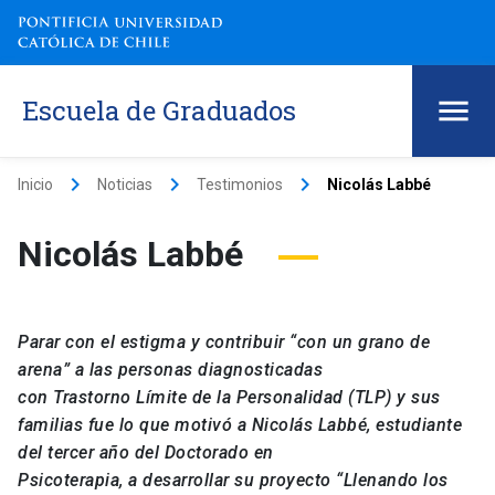
Escuela de Graduados
keyboard_arrow_right
keyboard_arrow_right
keyboard_arrow_right
Inicio
Noticias
Testimonios
Nicolás Labbé
Nicolás Labbé
Parar con el estigma y
contribuir “con un grano de
arena” a las personas diagnosticadas
con
Trastorno
Límite de la Personalidad (TLP) y sus
familias
fue
lo que motivó
a Nicolás Labbé, estudiante
del tercer año del Doctorado en
Psicoter
apia
,
a
desarrollar su
proyecto
“Llenando los