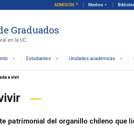
ADMISIÓN
Medios
arrow_drop_down
Bibliot
de Graduados
al en la UC
ento
Estudiantes
Unidades académicas
da a vivir
vivir
e patrimonial del organillo chileno que l