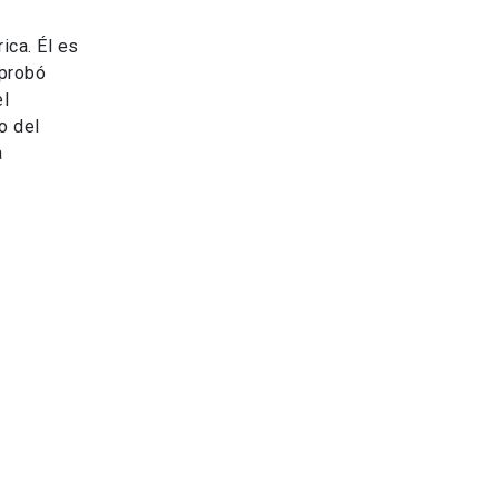
ica. Él es
mprobó
el
o del
a