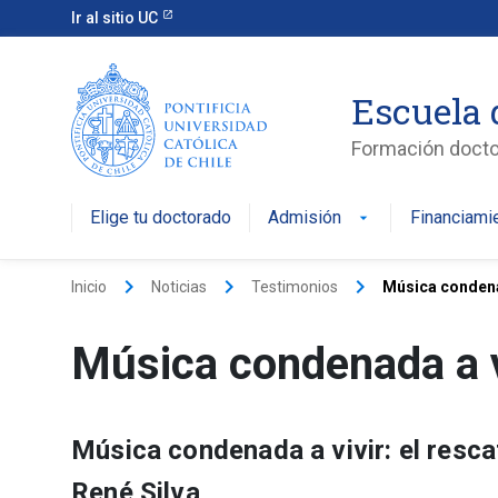
Ir al sitio UC
Escuela 
Formación doctor
Elige tu doctorado
Admisión
Financiami
keyboard_arrow_right
keyboard_arrow_right
keyboard_arrow_right
Inicio
Noticias
Testimonios
Música condena
Música condenada a 
Música condenada a vivir: el rescat
René Silva