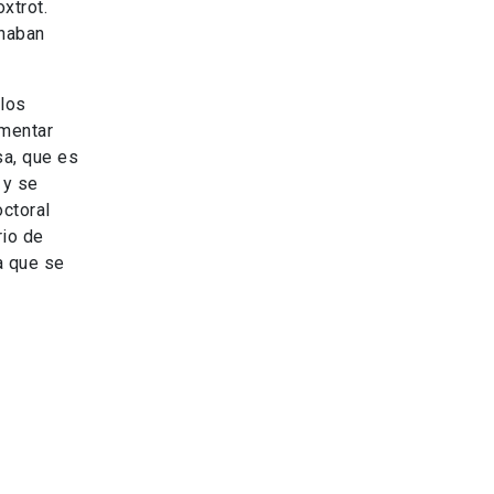
xtrot.
onaban
 los
imentar
sa, que es
 y se
octoral
rio de
a que se