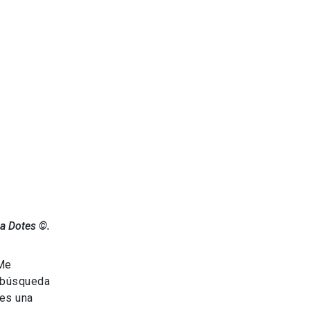
a Dotes ©.
“Me
e búsqueda
 es una