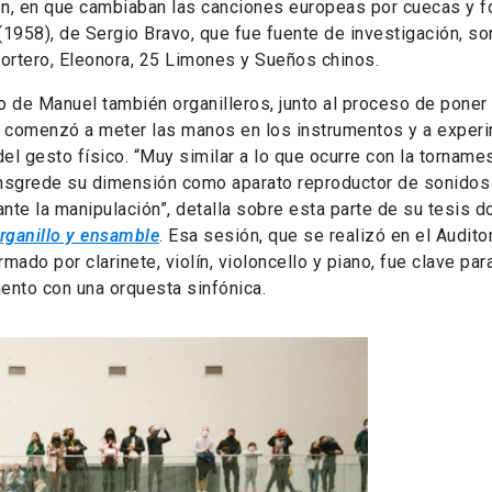
n, en que cambiaban las canciones europeas por cuecas y fo
(1958), de Sergio Bravo, que fue fuente de investigación, s
ortero, Eleonora, 25 Limones y Sueños chinos.
hijo de Manuel también organilleros, junto al proceso de poner
va comenzó a meter las manos en los instrumentos y a exper
l gesto físico. “Muy similar a lo que ocurre con la torname
ransgrede su dimensión como aparato reproductor de sonidos
te la manipulación”, detalla sobre esta parte de su tesis d
organillo y ensamble
. Esa sesión, que se realizó en el Audito
do por clarinete, violín, violoncello y piano, fue clave par
mento con una orquesta sinfónica.