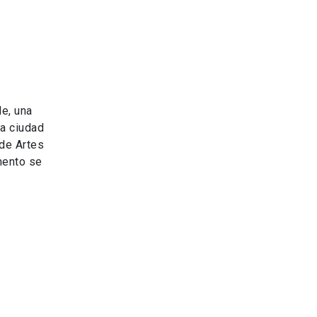
le, una
la ciudad
 de Artes
mento se