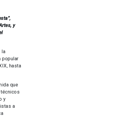
sta”,
rtes, y
el
 la
a popular
XIX, hasta
nida que
 técnicos
o y
istas a
ca