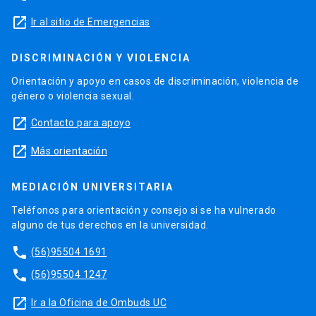
launch
Ir al sitio de Emergencias
DISCRIMINACIÓN Y VIOLENCIA
Orientación y apoyo en casos de discriminación, violencia de
género o violencia sexual.
launch
Contacto para apoyo
launch
Más orientación
MEDIACIÓN UNIVERSITARIA
Teléfonos para orientación y consejo si se ha vulnerado
alguno de tus derechos en la universidad.
phone
(56)95504 1691
phone
(56)95504 1247
launch
Ir a la Oficina de Ombuds UC