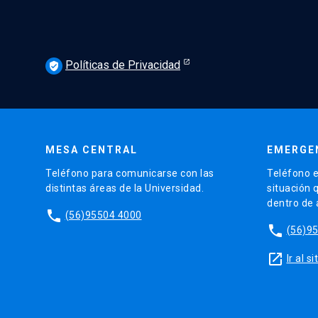
Políticas de Privacidad
verified_user
MESA CENTRAL
EMERGE
Teléfono para comunicarse con las
Teléfono e
distintas áreas de la Universidad.
situación 
dentro de
phone
(56)95504 4000
phone
(56)9
launch
Ir al 