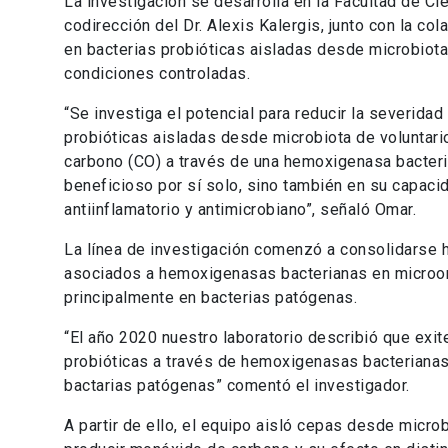
La investigación se desarrolla en la Facultad de Cie
codirección del Dr. Alexis Kalergis, junto con la co
en bacterias probióticas aisladas desde microbiot
condiciones controladas.
“Se investiga el potencial para reducir la severid
probióticas aisladas desde microbiota de voluntar
carbono (CO) a través de una hemoxigenasa bacterian
beneficioso por sí solo, sino también en su capaci
antiinflamatorio y antimicrobiano”, señaló Omar.
La línea de investigación comenzó a consolidarse h
asociados a hemoxigenasas bacterianas en microorg
principalmente en bacterias patógenas.
“El año 2020 nuestro laboratorio describió que exi
probióticas a través de hemoxigenasas bacteriana
bactarias patógenas” comentó el investigador.
A partir de ello, el equipo aisló cepas desde micro