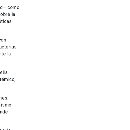
dad— como
obre la
óticas
con
acterias
te la
ella
témico,
nes,
anismo
onde