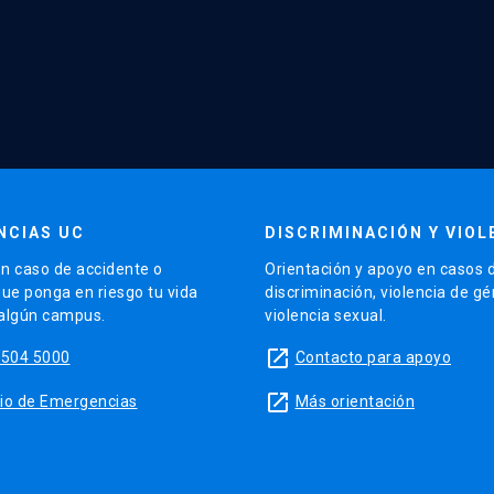
NCIAS UC
DISCRIMINACIÓN Y VIOL
n caso de accidente o
Orientación y apoyo en casos 
que ponga en riesgo tu vida
discriminación, violencia de g
 algún campus.
violencia sexual.
launch
5504 5000
Contacto para apoyo
launch
sitio de Emergencias
Más orientación