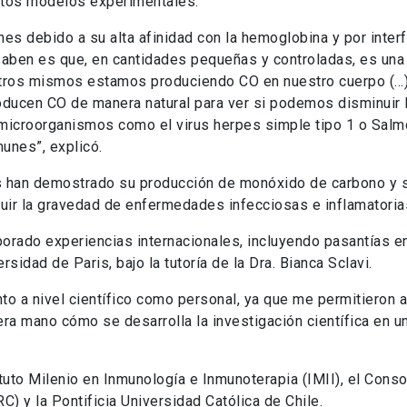
ntos modelos experimentales.
es debido a su alta afinidad con la hemoglobina y por interf
 saben es que, en cantidades pequeñas y controladas, es una
osotros mismos estamos produciendo CO en nuestro cuerpo (…)
ducen CO de manera natural para ver si podemos disminuir 
microorganismos como el virus herpes simple tipo 1 o Salm
unes”, explicó.
as han demostrado su producción de monóxido de carbono y 
uir la gravedad de enfermedades infecciosas e inflamatoria
porado experiencias internacionales, incluyendo pasantías en
sidad de Paris, bajo la tutoría de la Dra. Bianca Sclavi.
to a nivel científico como personal, ya que me permitieron 
a mano cómo se desarrolla la investigación científica en u
ituto Milenio en Inmunología e Inmunoterapia (IMII), el Conso
) y la Pontificia Universidad Católica de Chile.