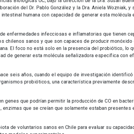
ncias Biológicas UC, bajo la dirección de la Dra. Susan Buen
laboración del Dr. Pablo González y la Dra. Aniela Wozniak, y 
a intestinal humana con capacidad de generar esta molécula 
ad de enfermedades infecciosas e inflamatorias que tienen c
ios chilenos sanos y que son capaces de producir monóxido
a. El foco no está solo en la presencia del probiótico, lo 
dad de generar esta molécula señalizadora específica con e
ace seis años, cuando el equipo de investigación identific
anismos probióticos, una característica previamente descr
ten genes que podrían permitir la producción de CO en bacter
s, enzimas que se creían que solamente estaban presentes 
biota de voluntarios sanos en Chile para evaluar su capacida