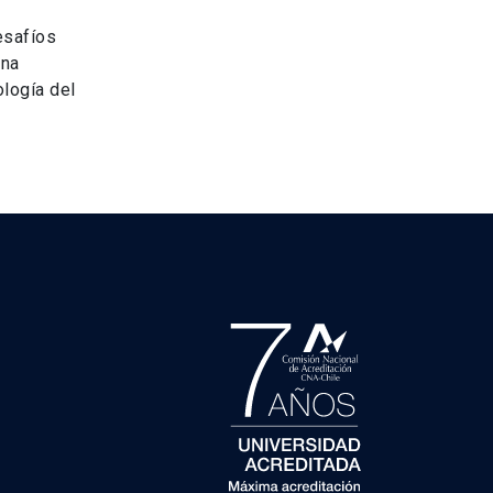
esafíos
ana
ología del