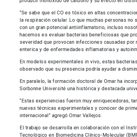
producir monóxido de carbono y su efecto en disti
“Se sabe que el CO es tóxico en altas concentracion
la respiración celular. Lo que muchas personas no
con un gran potencial antiinflamatorio, incluso n
hacemos es evaluar bacterias beneficiosas que pro
severidad que provocan infecciones causadas por 
enterica y de enfermedades inflamatorias y autoinm
En modelos experimentales in vivo, estas bacteri
observado que su presencia podría ayudar a dismin
En paralelo, la formación doctoral de Omar ha incor
Sorbonne Université una histórica y destacada univer
“Estas experiencias fueron muy enriquecedoras, tan
nuevas técnicas experimentales y conocer de primer
internacional” agregó Omar Vallejos.
El trabajo se desarrolla en colaboración con el Inst
Tecnológico en Biomedicina Clínico-Molecular (BMRC