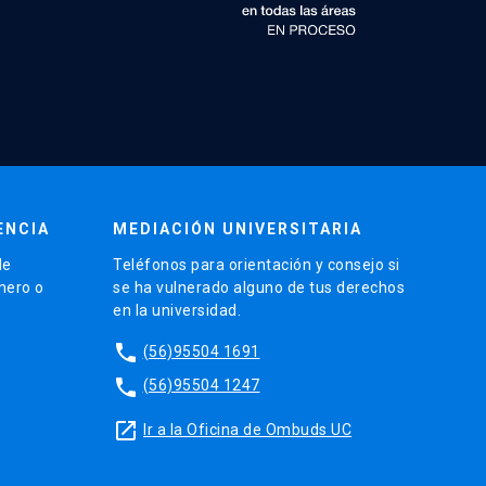
ENCIA
MEDIACIÓN UNIVERSITARIA
de
Teléfonos para orientación y consejo si
énero o
se ha vulnerado alguno de tus derechos
en la universidad.
phone
(56)95504 1691
phone
(56)95504 1247
launch
Ir a la Oficina de Ombuds UC