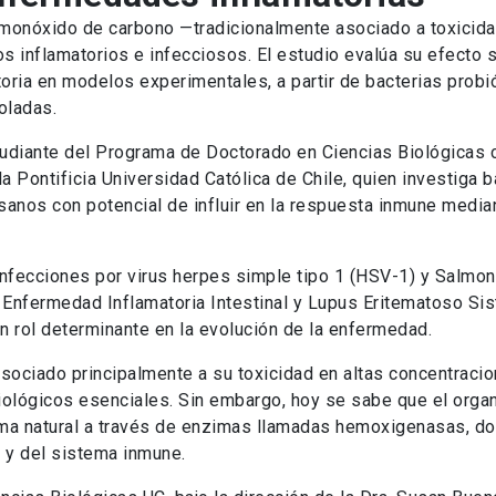
el monóxido de carbono —tradicionalmente asociado a toxici
s inflamatorios e infecciosos. El estudio evalúa su efecto s
oria en modelos experimentales, a partir de bacterias probi
oladas.
studiante del Programa de Doctorado en Ciencias Biológicas 
 Pontificia Universidad Católica de Chile, quien investiga b
sanos con potencial de influir en la respuesta inmune median
nfecciones por virus herpes simple tipo 1 (HSV-1) y Salmon
 Enfermedad Inflamatoria Intestinal y Lupus Eritematoso Sis
n rol determinante en la evolución de la enfermedad.
sociado principalmente a su toxicidad en altas concentracio
biológicos esenciales. Sin embargo, hoy se sabe que el org
ma natural a través de enzimas llamadas hemoxigenasas, d
n y del sistema inmune.