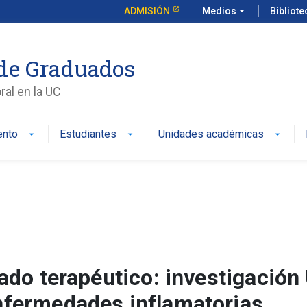
ADMISIÓN
Medios
arrow_drop_down
Bibliot
de Graduados
al en la UC
ento
Estudiantes
Unidades académicas
iado terapéutico: investigación
nfermedades inflamatorias