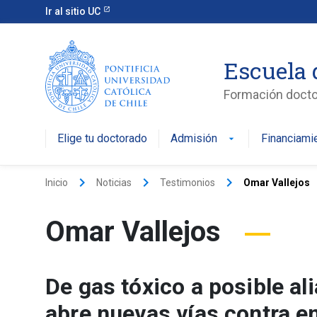
Ir al sitio UC
Escuela 
Formación doctor
Elige tu doctorado
Admisión
Financiami
keyboard_arrow_right
keyboard_arrow_right
keyboard_arrow_right
Inicio
Noticias
Testimonios
Omar Vallejos
Omar Vallejos
De gas tóxico a posible al
abre nuevas vías contra e