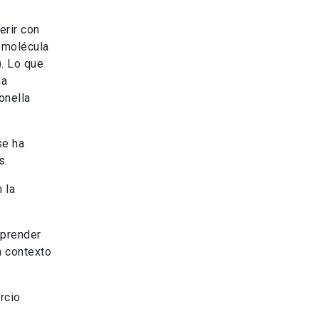
erir con
 molécula
. Lo que
la
onella
se ha
s.
 la
aprender
n contexto
rcio