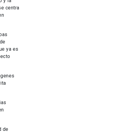
o y la
se centra
en
epas
 de
que ya es
fecto
ó genes
ita
ias
en
d de