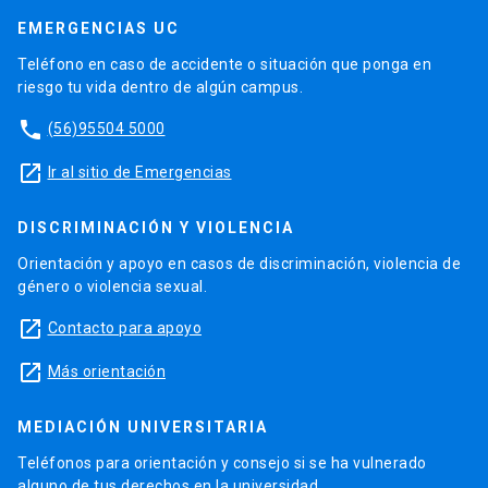
EMERGENCIAS UC
Teléfono en caso de accidente o situación que ponga en
riesgo tu vida dentro de algún campus.
phone
(56)95504 5000
launch
Ir al sitio de Emergencias
DISCRIMINACIÓN Y VIOLENCIA
Orientación y apoyo en casos de discriminación, violencia de
género o violencia sexual.
launch
Contacto para apoyo
launch
Más orientación
MEDIACIÓN UNIVERSITARIA
Teléfonos para orientación y consejo si se ha vulnerado
alguno de tus derechos en la universidad.