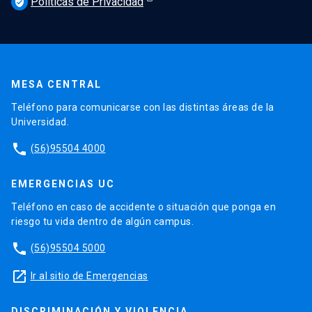
Políticas de Privacidad
verified_user
MESA CENTRAL
Teléfono para comunicarse con las distintas áreas de la
Universidad.
phone
(56)95504 4000
EMERGENCIAS UC
Teléfono en caso de accidente o situación que ponga en
riesgo tu vida dentro de algún campus.
phone
(56)95504 5000
launch
Ir al sitio de Emergencias
DISCRIMINACIÓN Y VIOLENCIA