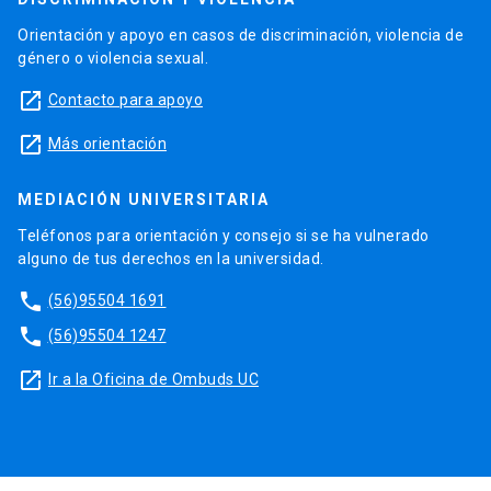
Orientación y apoyo en casos de discriminación, violencia de
género o violencia sexual.
launch
Contacto para apoyo
launch
Más orientación
MEDIACIÓN UNIVERSITARIA
Teléfonos para orientación y consejo si se ha vulnerado
alguno de tus derechos en la universidad.
phone
(56)95504 1691
phone
(56)95504 1247
launch
Ir a la Oficina de Ombuds UC