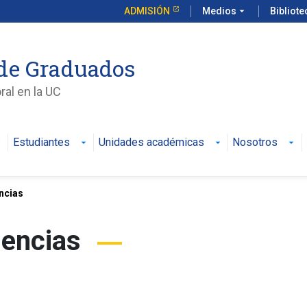
ADMISIÓN
Medios
arrow_drop_down
Bibliot
de Graduados
al en la UC
Estudiantes
Unidades académicas
Nosotros
ncias
iencias