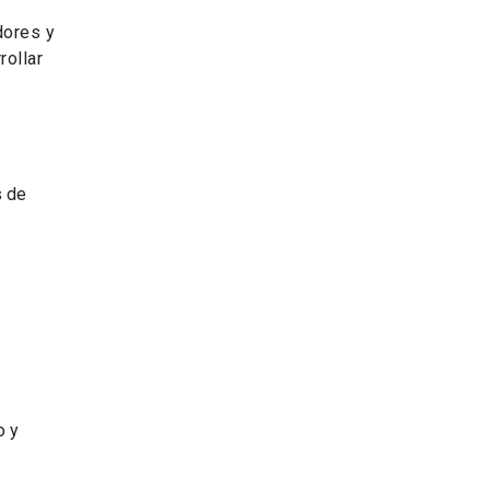
dores y
rollar
s de
o y