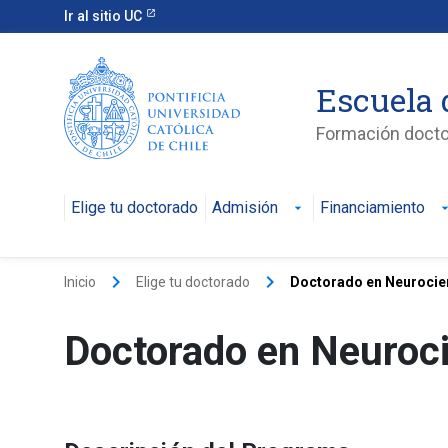
Ir al sitio UC
Escuela 
Formación doctor
Elige tu doctorado
Admisión
Financiamiento
keyboard_arrow_right
keyboard_arrow_right
Inicio
Elige tu doctorado
Doctorado en Neurocie
Doctorado en Neuroc