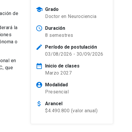
school
Grado
mación de
Doctor en Neurociencia
erará la
schedule
Duración
ciones
8 semestres
tónoma o
edit
Período de postulación
03/08/2026 - 30/09/2026
ional en
date_range
Inicio de clases
C, que
Marzo 2027
account_circle
Modalidad
Presencial
attach_money
Arancel
$4.490.800 (valor anual)