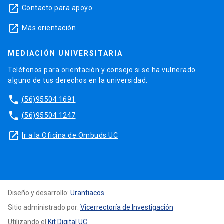
launch
Contacto para apoyo
launch
Más orientación
MEDIACIÓN UNIVERSITARIA
Teléfonos para orientación y consejo si se ha vulnerado
alguno de tus derechos en la universidad.
phone
(56)95504 1691
phone
(56)95504 1247
launch
Ir a la Oficina de Ombuds UC
Diseño y desarrollo:
Urantiacos
Sitio administrado por:
Vicerrectoría de Investigación
Utilizando el
Kit Digital UC