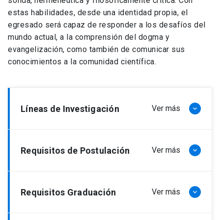
sólida, hermenéutica y filosóficamente crítica.
Con
estas habilidades, desde una identidad propia, el
egresado será capaz de responder a los desafíos del
mundo actual, a la comprensión del dogma y
evangelización, como también de comunicar sus
conocimientos a la comunidad científica
.
Líneas de Investigación
Ver más
keyboard_arrow_down
Teología sistemática o dogmática:
Requisitos de Postulación
Ver más
keyboard_arrow_down
Dentro
de esta línea, cabe destacar algunas más
recientes: 1. Investigaciones en torno a la
recepción del Concilio Vaticano II y en torno al
Haber obtenido, con una nota no inferior a 5,5 (o
Requisitos Graduación
Ver más
keyboard_arrow_down
desarrollo de una teología de los signos de los
su equivalente), el grado académico de Magíster
tiempos
.
2.
Estudios sobre
filósofa y mística
Edith
en Teología (equivalente a Licenciatura canónica)