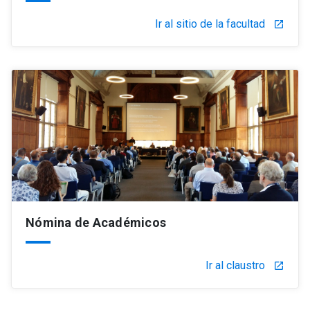
Ir al sitio de la facultad
launch
Nómina de Académicos
Ir al claustro
launch