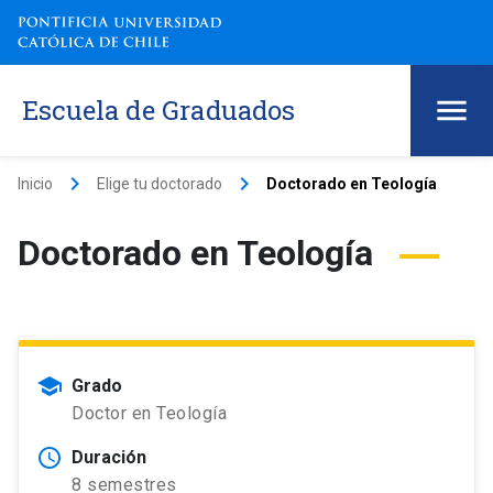
Escuela de Graduados
keyboard_arrow_right
keyboard_arrow_right
Inicio
Elige tu doctorado
Doctorado en Teología
Doctorado en Teología
school
Grado
Doctor en Teología
schedule
Duración
8 semestres