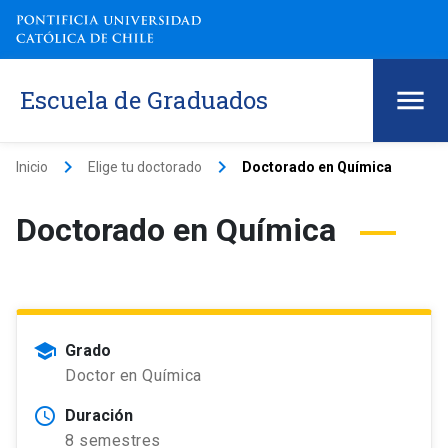
Escuela de Graduados
keyboard_arrow_right
keyboard_arrow_right
Inicio
Elige tu doctorado
Doctorado en Química
Doctorado en Química
school
Grado
Doctor en Química
schedule
Duración
8 semestres