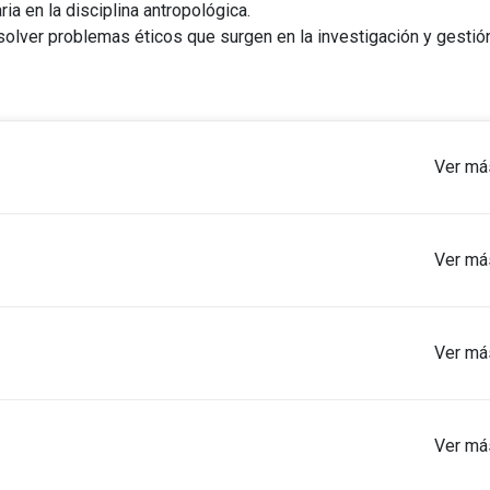
ria en la disciplina antropológica.
esolver problemas éticos que surgen en la investigación y gestió
Ver má
Ver má
gíster en Antropología, o en disciplinas afines. En caso de pos
Ver má
 deberán ser equivalentes a los citados anteriormente y deben 
ís de origen.
ales que den cuenta de la experiencia previa del postulante, a
rrículum vitae).
Ver má
ro semestres en el Programa.
ficaciones de los estudios de pregrado, postgrado, y perfeccion