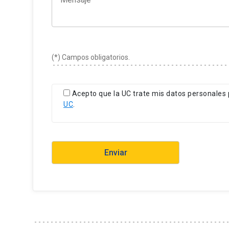
La documentación debe ser adjuntada en el
f
(*) Campos obligatorios.
Acepto que la UC trate mis datos personales 
UC
.