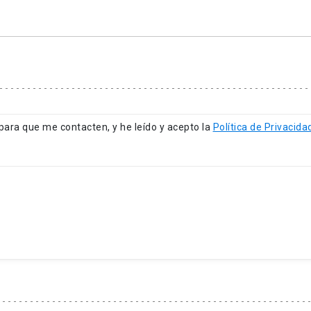
ormulario de postulación en línea
del programa.
para que me contacten, y he leído y acepto la
Política de Privacida