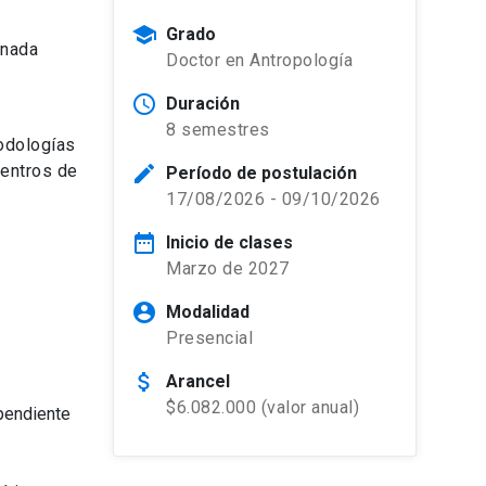
school
Grado
rnada
Doctor en Antropología
y
schedule
Duración
8 semestres
todologías
centros de
edit
Período de postulación
17/08/2026 - 09/10/2026
date_range
Inicio de clases
Marzo de 2027
account_circle
Modalidad
Presencial
attach_money
Arancel
$6.082.000 (valor anual)
ependiente