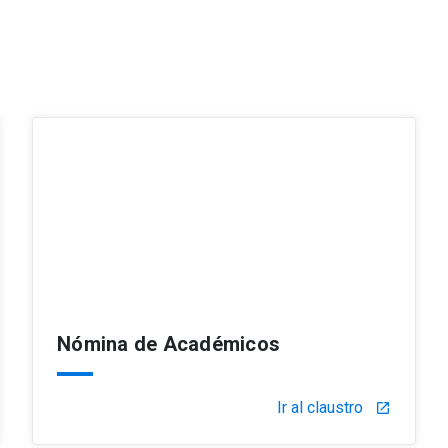
Nómina de Académicos
Ir al claustro
launch