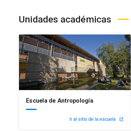
Unidades académicas
Escuela de Antropología
Ir al sitio de la escuela
launch