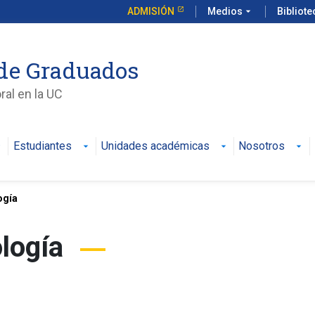
ADMISIÓN
Medios
arrow_drop_down
Bibliot
de Graduados
al en la UC
Estudiantes
Unidades académicas
Nosotros
ogía
logía