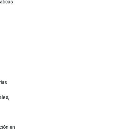
áticas
rías
ales,
nción en