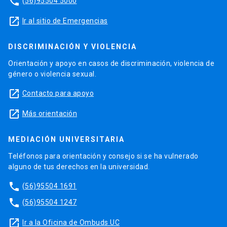
phone
(56)95504 5000
launch
Ir al sitio de Emergencias
DISCRIMINACIÓN Y VIOLENCIA
Orientación y apoyo en casos de discriminación, violencia de
género o violencia sexual.
launch
Contacto para apoyo
launch
Más orientación
MEDIACIÓN UNIVERSITARIA
Teléfonos para orientación y consejo si se ha vulnerado
alguno de tus derechos en la universidad.
phone
(56)95504 1691
phone
(56)95504 1247
launch
Ir a la Oficina de Ombuds UC