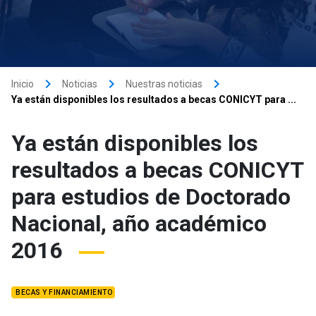
keyboard_arrow_right
keyboard_arrow_right
keyboard_arrow_right
Inicio
Noticias
Nuestras noticias
Ya están disponibles los resultados a becas CONICYT para ...
Ya están disponibles los
resultados a becas CONICYT
para estudios de Doctorado
Nacional, año académico
2016
BECAS Y FINANCIAMIENTO