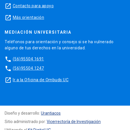
launch
Contacto para apoyo
launch
Más orientación
MEDIACIÓN UNIVERSITARIA
Teléfonos para orientación y consejo si se ha vulnerado
alguno de tus derechos en la universidad.
phone
(56)95504 1691
phone
(56)95504 1247
launch
Ir a la Oficina de Ombuds UC
Diseño y desarrollo:
Urantiacos
Sitio administrado por:
Vicerrectoría de Investigación