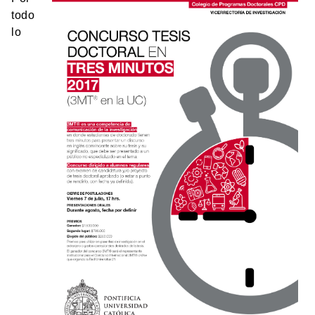
todo
lo