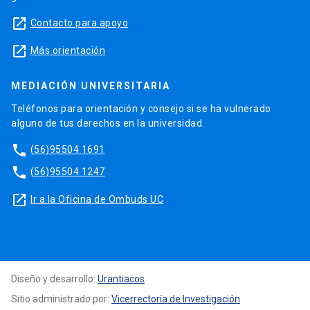
launch
Contacto para apoyo
launch
Más orientación
MEDIACIÓN UNIVERSITARIA
Teléfonos para orientación y consejo si se ha vulnerado
alguno de tus derechos en la universidad.
phone
(56)95504 1691
phone
(56)95504 1247
launch
Ir a la Oficina de Ombuds UC
Diseño y desarrollo:
Urantiacos
Sitio administrado por:
Vicerrectoría de Investigación