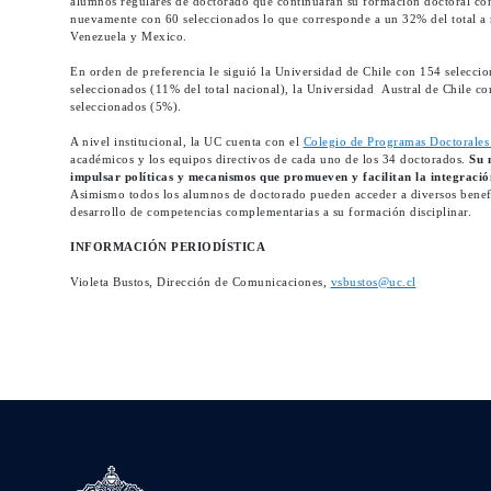
alumnos regulares de doctorado que continuaran su formación doctoral c
nuevamente con 60 seleccionados lo que corresponde a un 32% del total a 
Venezuela y Mexico.
En orden de preferencia le siguió la Universidad de Chile con 154 selecci
seleccionados (11% del total nacional), la Universidad Austral de Chile c
seleccionados (5%).
A nivel institucional, la UC cuenta con el
Colegio de Programas Doctorales
académicos y los equipos directivos de cada uno de los 34 doctorados.
Su 
impulsar políticas y mecanismos que promueven y facilitan la integración, 
Asimismo todos los alumnos de doctorado pueden acceder a diversos benefic
desarrollo de competencias complementarias a su formación disciplinar.
INFORMACIÓN PERIODÍSTICA
Violeta Bustos, Dirección de Comunicaciones,
vsbustos@uc.cl