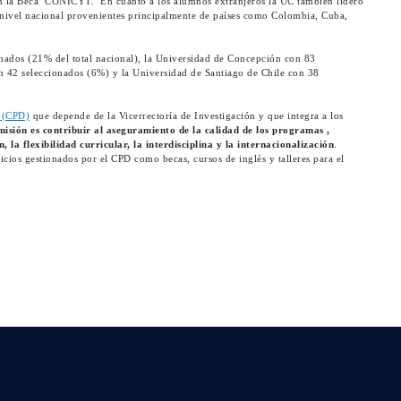
on la Beca CONICYT. En cuanto a los alumnos extranjeros la UC también lideró
nivel nacional provenientes principalmente de países como Colombia, Cuba,
onados (21% del total nacional), la Universidad de Concepción con 83
on 42 seleccionados (6%) y la Universidad de Santiago de Chile con 38
 (CPD)
que depende de la Vicerrectoría de Investigación y que integra a los
misión es contribuir al aseguramiento de la calidad de los programas ,
la flexibilidad curricular, la interdisciplina y la internacionalización
.
ios gestionados por el CPD como becas, cursos de inglés y talleres para el