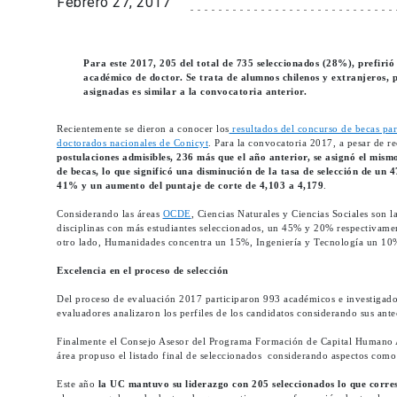
Febrero 27, 2017
Para este 2017, 205 del total de 735 seleccionados (28%), prefirió
académico de doctor. Se trata de alumnos chilenos y extranjeros,
asignadas es similar a la convocatoria anterior.
Recientemente se dieron a conocer los
resultados del concurso de becas pa
doctorados nacionales de Conicyt
. Para la convocatoria 2017, a pesar de r
postulaciones admisibles, 236 más que el año anterior, se asignó el mis
de becas, lo que significó una disminución de la tasa de selección de un
41% y un aumento del puntaje de corte de 4,103 a 4,179
.
Considerando las áreas
OCDE
, Ciencias Naturales y Ciencias Sociales son l
disciplinas con más estudiantes seleccionados, un 45% y 20% respectivame
otro lado, Humanidades concentra un 15%, Ingeniería y Tecnología un 10%
Excelencia en el proceso de selección
Del proceso de evaluación 2017 participaron 993 académicos e investigador
evaluadores analizaron los perfiles de los candidatos considerando sus ant
Finalmente el Consejo Asesor del Programa Formación de Capital Humano A
área propuso el listado final de seleccionados considerando aspectos como l
Este año
la UC mantuvo su liderazgo con 205 seleccionados lo que corres