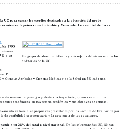
 la UC para cursar los estudios destinados a la obtención del grado
 provenientes de países como Colombia y Venezuela. La cantidad de becas
ra
ecibir
1795
mo número
 47% a un
Un grupo de alumnos chilenos y extranjeros debate en uno de los
auditorios de la UC.
as
nte. Por
 y Ciencias Agrícolas y Ciencias Médicas y de la Salud un 5% cada una.
es de reconocido prestigio y destacada trayectoria, quiénes en su rol de
ecedentes académicos, su trayectoria académico y sus objetivos de estudio.
vanzado en base a las propuestas presentadas por los Comités de Evaluación por
a disponibilidad presupuestaria y la excelencia de los postulantes.
ponde a un 28% del total a nivel nacional
. De los seleccionados UC, 80 son