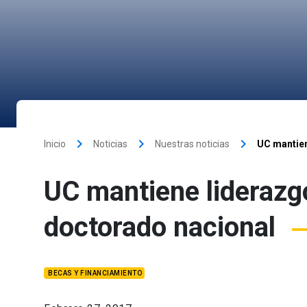
keyboard_arrow_right
keyboard_arrow_right
keyboard_arrow_right
Inicio
Noticias
Nuestras noticias
UC mantien
UC mantiene liderazg
doctorado nacional
BECAS Y FINANCIAMIENTO