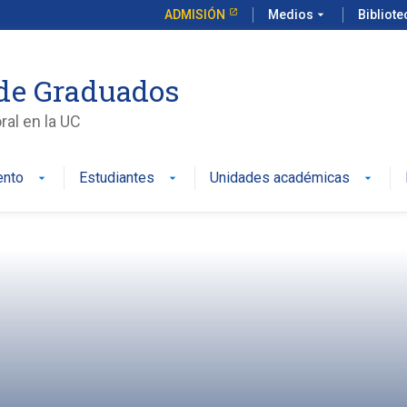
ADMISIÓN
Medios
arrow_drop_down
Bibliot
de Graduados
al en la UC
ento
Estudiantes
Unidades académicas