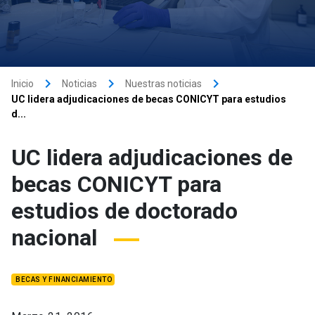
keyboard_arrow_right
keyboard_arrow_right
keyboard_arrow_right
Inicio
Noticias
Nuestras noticias
UC lidera adjudicaciones de becas CONICYT para estudios
d...
UC lidera adjudicaciones de
becas CONICYT para
estudios de doctorado
nacional
BECAS Y FINANCIAMIENTO