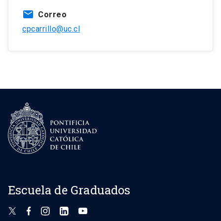
mail
Correo
cpcarrillo@uc.cl
Escuela de Graduados