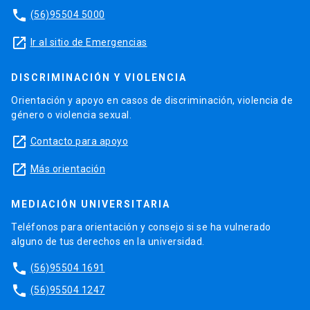
phone
(56)95504 5000
launch
Ir al sitio de Emergencias
DISCRIMINACIÓN Y VIOLENCIA
Orientación y apoyo en casos de discriminación, violencia de
género o violencia sexual.
launch
Contacto para apoyo
launch
Más orientación
MEDIACIÓN UNIVERSITARIA
Teléfonos para orientación y consejo si se ha vulnerado
alguno de tus derechos en la universidad.
phone
(56)95504 1691
phone
(56)95504 1247