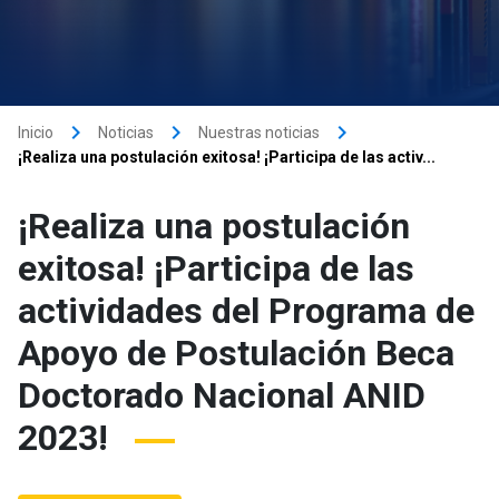
keyboard_arrow_right
keyboard_arrow_right
keyboard_arrow_right
Inicio
Noticias
Nuestras noticias
¡Realiza una postulación exitosa! ¡Participa de las activ...
¡Realiza una postulación
exitosa! ¡Participa de las
actividades del Programa de
Apoyo de Postulación Beca
Doctorado Nacional ANID
2023!