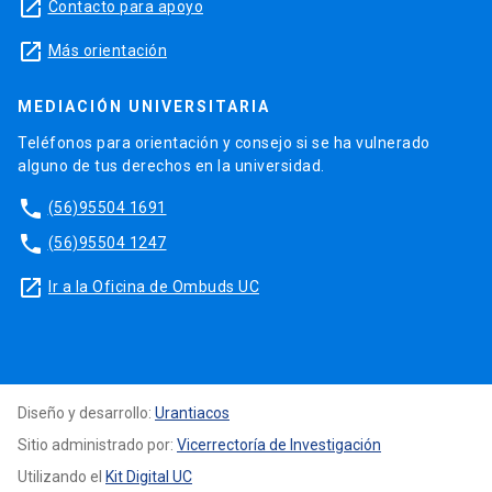
launch
Contacto para apoyo
launch
Más orientación
MEDIACIÓN UNIVERSITARIA
Teléfonos para orientación y consejo si se ha vulnerado
alguno de tus derechos en la universidad.
phone
(56)95504 1691
phone
(56)95504 1247
launch
Ir a la Oficina de Ombuds UC
Diseño y desarrollo:
Urantiacos
Sitio administrado por:
Vicerrectoría de Investigación
Utilizando el
Kit Digital UC