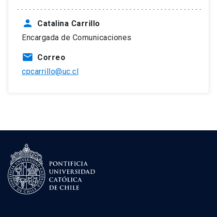
person
Catalina Carrillo
Encargada de Comunicaciones
mail
Correo
cpcarrillo@uc.cl