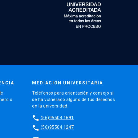
ENCIA
MEDIACIÓN UNIVERSITARIA
de
Teléfonos para orientación y consejo si
énero o
se ha vulnerado alguno de tus derechos
en la universidad.
phone
(56)95504 1691
phone
(56)95504 1247