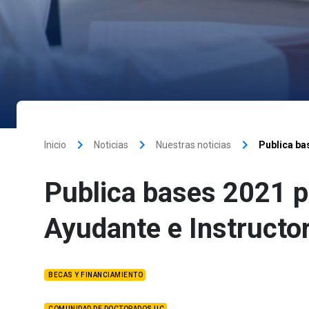
keyboard_arrow_right
keyboard_arrow_right
keyboard_arrow_right
Inicio
Noticias
Nuestras noticias
Publica bas
Publica bases 2021 pa
Ayudante e Instructo
BECAS Y FINANCIAMIENTO
COMUNIDAD DE DOCTORADOS UC