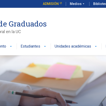
ADMISIÓN
Medios
arrow_drop_down
Bibliot
de Graduados
al en la UC
ento
Estudiantes
Unidades académicas