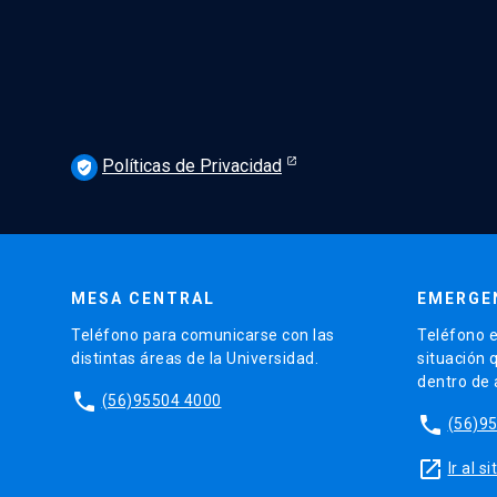
Políticas de Privacidad
verified_user
MESA CENTRAL
EMERGE
Teléfono para comunicarse con las
Teléfono e
distintas áreas de la Universidad.
situación 
dentro de
phone
(56)95504 4000
phone
(56)9
launch
Ir al 