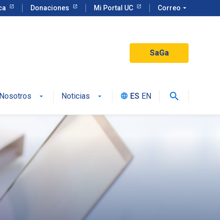
eca
Donaciones
Mi Portal UC
Correo
arrow_drop_down
SaGa
search
Nosotros
Noticias
ES
EN
language