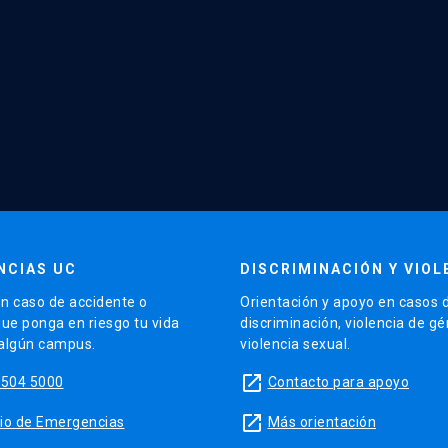
NCIAS UC
DISCRIMINACIÓN Y VIOL
n caso de accidente o
Orientación y apoyo en casos 
que ponga en riesgo tu vida
discriminación, violencia de g
 algún campus.
violencia sexual.
launch
5504 5000
Contacto para apoyo
launch
sitio de Emergencias
Más orientación