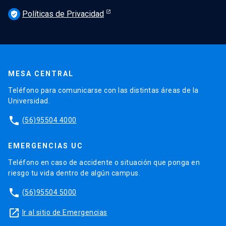
Políticas de Privacidad
verified_user
MESA CENTRAL
Teléfono para comunicarse con las distintas áreas de la
Universidad.
phone
(56)95504 4000
EMERGENCIAS UC
Teléfono en caso de accidente o situación que ponga en
riesgo tu vida dentro de algún campus.
phone
(56)95504 5000
launch
Ir al sitio de Emergencias