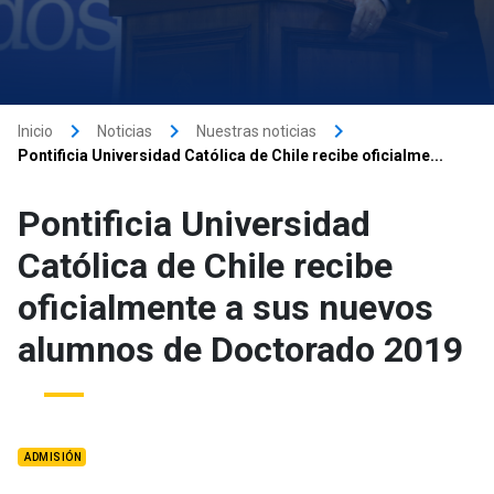
keyboard_arrow_right
keyboard_arrow_right
keyboard_arrow_right
Inicio
Noticias
Nuestras noticias
Pontificia Universidad Católica de Chile recibe oficialme...
Pontificia Universidad
Católica de Chile recibe
oficialmente a sus nuevos
alumnos de Doctorado 2019
ADMISIÓN