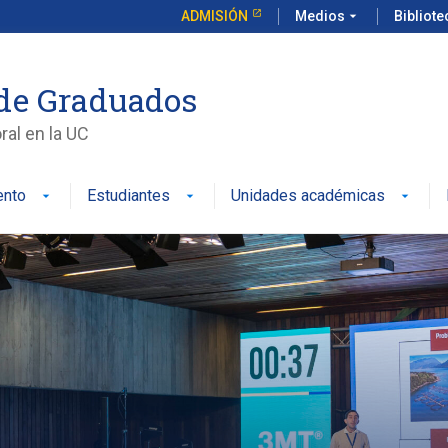
ADMISIÓN
Medios
arrow_drop_down
Bibliot
de Graduados
al en la UC
ento
Estudiantes
Unidades académicas