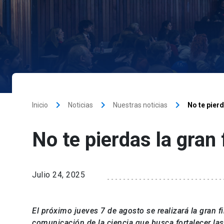
keyboard_arrow_right
keyboard_arrow_right
keyboard_arrow_right
Inicio
Noticias
Nuestras noticias
No te pierd
No te pierdas la gran
Julio 24, 2025
El próximo jueves 7 de agosto se realizará la gran 
comunicación de la ciencia que busca fortalecer las