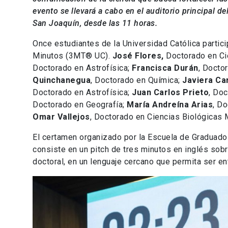
evento se llevará a cabo en el auditorio principal d
San Joaquín, desde las 11 horas.
Once estudiantes de la Universidad Católica partic
Minutos (3MT® UC).
José Flores,
Doctorado en Cie
Doctorado en Astrofísica;
Francisca Durán
, Docto
Quinchanegua
, Doctorado en Química;
Javiera Ca
Doctorado en Astrofísica;
Juan Carlos Prieto
, Do
Doctorado en Geografía;
María Andreína Arias
, Do
Omar Vallejos
, Doctorado en Ciencias Biológicas 
El certamen organizado por la Escuela de Graduados
consiste en un pitch de tres minutos en inglés sob
doctoral, en un lenguaje cercano que permita ser en