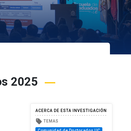
tos 2025
ACERCA DE ESTA INVESTIGACIÓN
sell
TEMAS
Comunidad de Doctorados UC