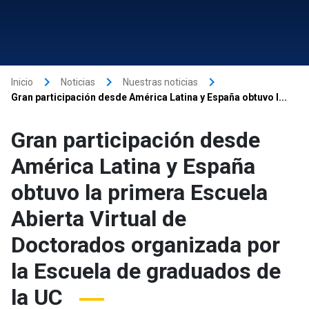
keyboard_arrow_right
keyboard_arrow_right
keyboard_arrow_right
Inicio
Noticias
Nuestras noticias
Gran participación desde América Latina y España obtuvo l...
Gran participación desde
América Latina y España
obtuvo la primera Escuela
Abierta Virtual de
Doctorados organizada por
la Escuela de graduados de
la UC