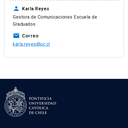
person
Karla Reyes
Gestora de Comunicaciones Escuela de
Graduados
mail
Correo
karla.reyes@uc.cl