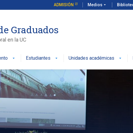
ADMISIÓN
Medios
arrow_drop_down
Bibliot
de Graduados
al en la UC
ento
Estudiantes
Unidades académicas