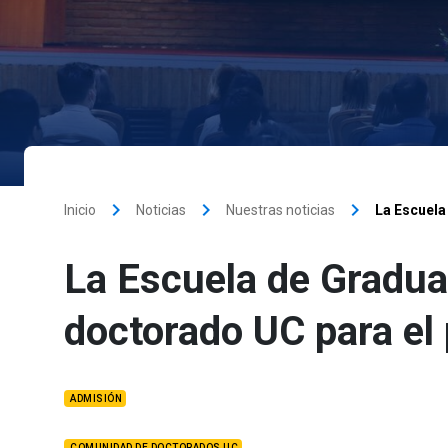
keyboard_arrow_right
keyboard_arrow_right
keyboard_arrow_right
Inicio
Noticias
Nuestras noticias
La Escuela
La Escuela de Gradua
doctorado UC para el
ADMISIÓN
COMUNIDAD DE DOCTORADOS UC