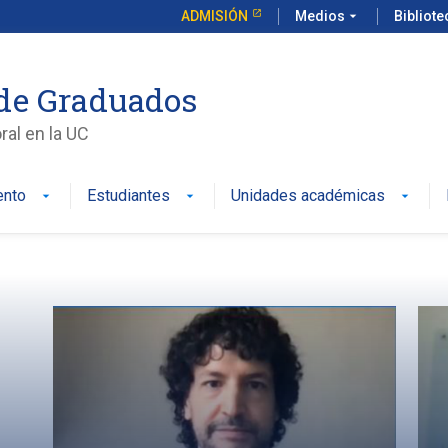
ADMISIÓN
Medios
arrow_drop_down
Bibliot
de Graduados
al en la UC
ento
Estudiantes
Unidades académicas