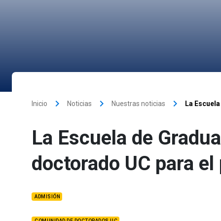
keyboard_arrow_right
keyboard_arrow_right
keyboard_arrow_right
Inicio
Noticias
Nuestras noticias
La Escuela
La Escuela de Gradua
doctorado UC para el
ADMISIÓN
COMUNIDAD DE DOCTORADOS UC