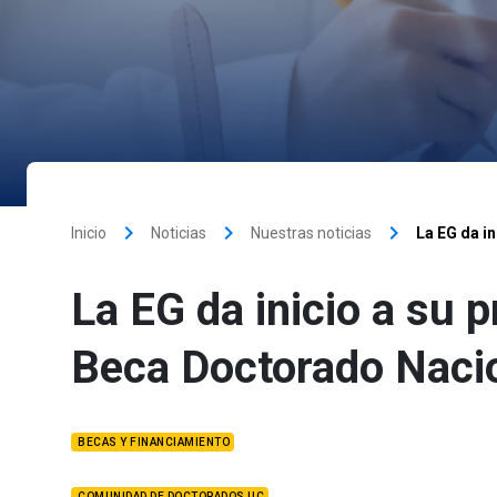
keyboard_arrow_right
keyboard_arrow_right
keyboard_arrow_right
Inicio
Noticias
Nuestras noticias
La EG da in
La EG da inicio a su 
Beca Doctorado Naci
BECAS Y FINANCIAMIENTO
COMUNIDAD DE DOCTORADOS UC