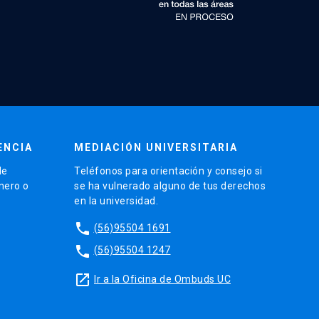
ENCIA
MEDIACIÓN UNIVERSITARIA
de
Teléfonos para orientación y consejo si
énero o
se ha vulnerado alguno de tus derechos
en la universidad.
phone
(56)95504 1691
phone
(56)95504 1247
launch
Ir a la Oficina de Ombuds UC