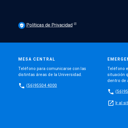
Políticas de Privacidad
verified_user
MESA CENTRAL
EMERGE
Teléfono para comunicarse con las
Teléfono e
distintas áreas de la Universidad.
situación 
dentro de
phone
(56)95504 4000
phone
(56)9
launch
Ir al 