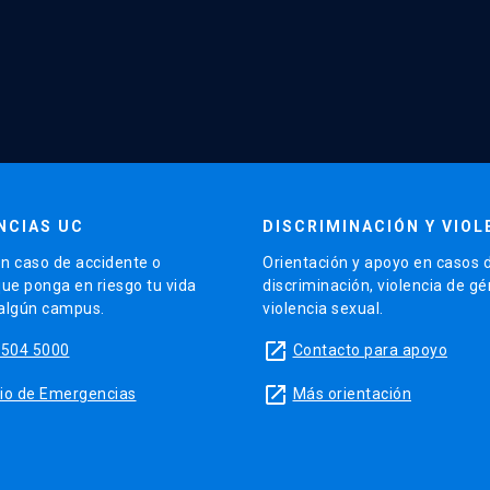
NCIAS UC
DISCRIMINACIÓN Y VIOL
n caso de accidente o
Orientación y apoyo en casos 
que ponga en riesgo tu vida
discriminación, violencia de g
 algún campus.
violencia sexual.
launch
5504 5000
Contacto para apoyo
launch
sitio de Emergencias
Más orientación