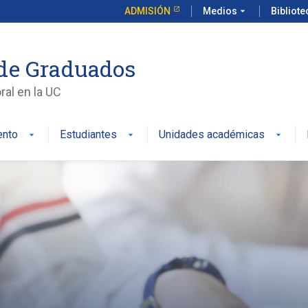
ADMISIÓN
Medios
arrow_drop_down
Bibliot
de Graduados
al en la UC
ento
Estudiantes
Unidades académicas