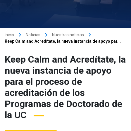
keyboard_arrow_right
keyboard_arrow_right
keyboard_arrow_right
Inicio
Noticias
Nuestras noticias
Keep Calm and Acredítate, la nueva instancia de apoyo par...
Keep Calm and Acredítate, la
nueva instancia de apoyo
para el proceso de
acreditación de los
Programas de Doctorado de
la UC