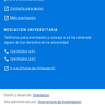
launch
Contacto para apoyo
launch
Más orientación
MEDIACIÓN UNIVERSITARIA
Teléfonos para orientación y consejo si se ha vulnerado
alguno de tus derechos en la universidad.
phone
(56)95504 1691
phone
(56)95504 1247
launch
Ir a la Oficina de Ombuds UC
Diseño y desarrollo:
Urantiacos
Sitio administrado por:
Vicerrectoría de Investigación