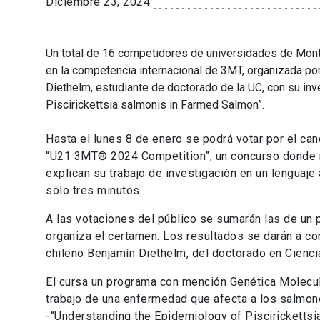
Diciembre 23, 2024
Un total de 16 competidores de
universidades de Mont
en la competencia internacional de 3MT, organizada po
Diethelm
,
estudiante de doctorado de la UC,
con su inv
Piscirickettsia
salmonis
in
Farmed
Salmon
”
.
Hasta el lunes 8 de enero se podrá votar por el cand
“U21 3MT® 2024 Competition”, un concurso donde r
explican su trabajo de investigación en un lenguaje
sólo tres minutos.
A las votaciones del público se sumarán las de un 
organiza el certamen. Los resultados se darán a con
chileno Benjamín Diethelm, del doctorado en Ciencia
El cursa un programa con mención Genética Molecul
trabajo de una enfermedad que afecta a los salmon
-“Understanding the Epidemiology of Piscirickettsi