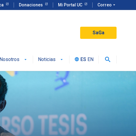
eca
Donaciones
Mi Portal UC
Correo
arrow_drop_down
SaGa
search
Nosotros
Noticias
ES
EN
language