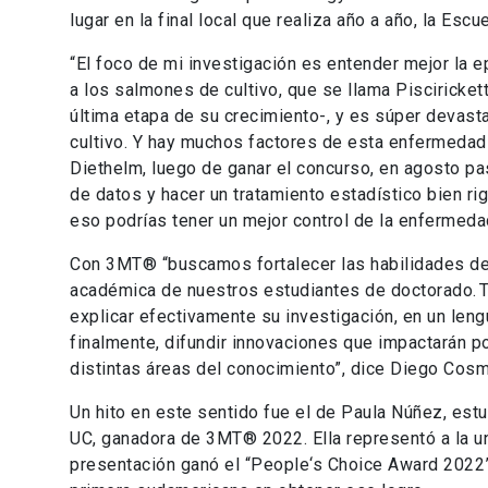
lugar en la final local que realiza año a año, la Es
“El foco de mi investigación es entender mejor la 
a los salmones de cultivo, que se llama Piscirickett
última etapa de su crecimiento-, y es súper devast
cultivo. Y hay muchos factores de esta enfermedad 
Diethelm, luego de ganar el concurso, en agosto pa
de datos y hacer un tratamiento estadístico bien rig
eso podrías tener un mejor control de la enfermeda
Con 3MT® “buscamos fortalecer las habilidades de
académica de nuestros estudiantes de doctorado.
T
explicar efectivamente su investigación, en un leng
finalmente, difundir innovaciones que impactarán po
distintas áreas del conocimiento”, dice Diego Cosme
Un hito en este sentido fue el de Paula Núñez, estu
UC, ganadora de 3MT® 2022. Ella representó a la un
presentación ganó el “People‘s Choice Award 2022”