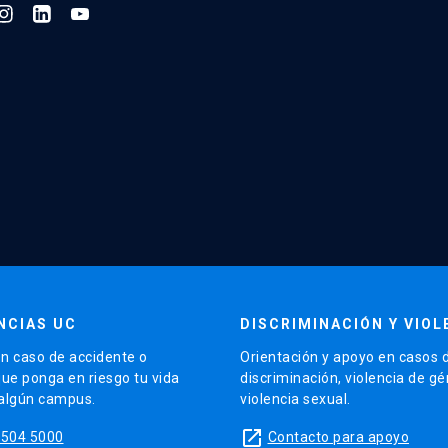
NCIAS UC
DISCRIMINACIÓN Y VIOL
n caso de accidente o
Orientación y apoyo en casos 
que ponga en riesgo tu vida
discriminación, violencia de g
 algún campus.
violencia sexual.
launch
5504 5000
Contacto para apoyo