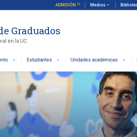
ADMISIÓN
Medios
arrow_drop_down
Bibliot
de Graduados
al en la UC
ento
Estudiantes
Unidades académicas