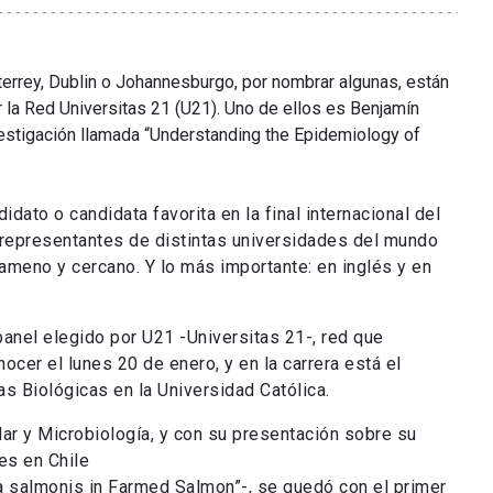
errey,
Dublin
o
Johannesburgo
, por nombrar algunas,
están
r la Red
Universitas
21 (U21).
Uno de ellos es
Benjamín
estigación llamada “
Understanding
the
Epidemiology
of
idato o candidata favorita en la final internacional del
epresentantes de distintas universidades del mundo
 ameno y cercano. Y lo más importante: en inglés y en
panel elegido por U21 -Universitas 21-, red que
ocer el lunes 20 de enero, y en la carrera está el
s Biológicas en la Universidad Católica.
ar y Microbiología, y con su presentación sobre su
es en Chile
a salmonis in Farmed Salmon”-, se quedó con el primer