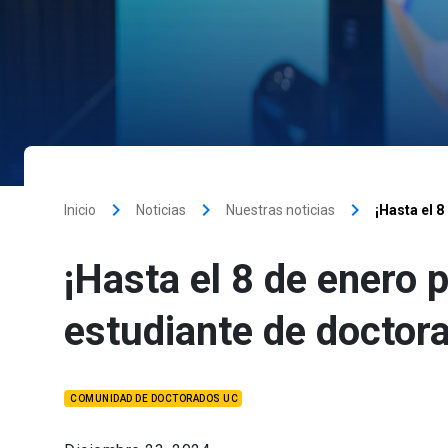
keyboard_arrow_right
keyboard_arrow_right
keyboard_arrow_right
Inicio
Noticias
Nuestras noticias
¡Hasta el 8
¡Hasta el 8 de enero 
estudiante de doctora
COMUNIDAD DE DOCTORADOS UC