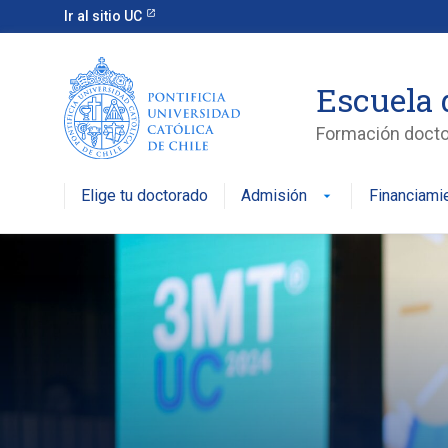
Ir al sitio UC
Escuela 
Formación doctor
Elige tu doctorado
Admisión
Financiami