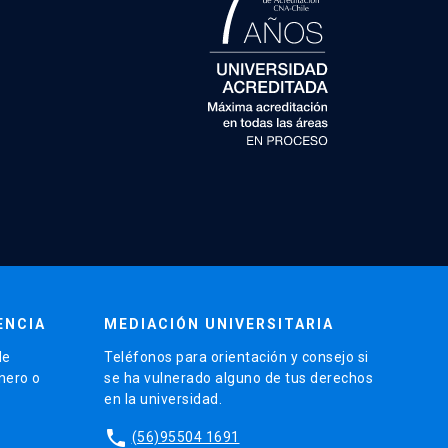
ENCIA
MEDIACIÓN UNIVERSITARIA
de
Teléfonos para orientación y consejo si
énero o
se ha vulnerado alguno de tus derechos
en la universidad.
phone
(56)95504 1691