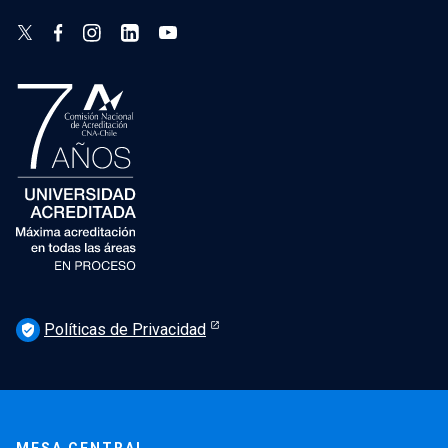
Políticas de Privacidad
verified_user