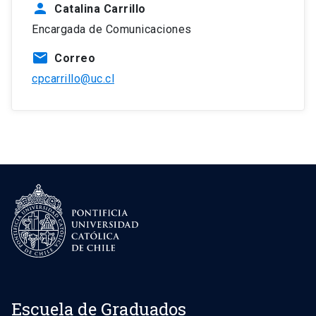
person
Catalina Carrillo
Encargada de Comunicaciones
mail
Correo
cpcarrillo@uc.cl
Escuela de Graduados