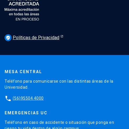
Políticas de Privacidad
verified_user
MESA CENTRAL
Teléfono para comunicarse con las distintas áreas de la
Universidad.
phone
(56)95504 4000
EMERGENCIAS UC
Teléfono en caso de accidente o situación que ponga en
riesgo tu vida dentro de algún campus.