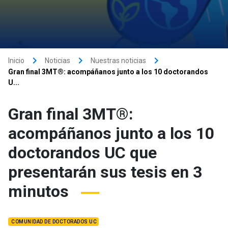
keyboard_arrow_right
keyboard_arrow_right
keyboard_arrow_right
Inicio
Noticias
Nuestras noticias
Gran final 3MT®: acompáñanos junto a los 10 doctorandos
U...
Gran final 3MT®:
acompáñanos junto a los 10
doctorandos UC que
presentarán sus tesis en 3
minutos
COMUNIDAD DE DOCTORADOS UC