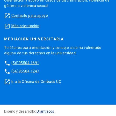
Orientación y apoyo en casos de discriminación, violencia de
género o violencia sexual.
launch
Contacto para apoyo
launch
Más orientación
MEDIACIÓN UNIVERSITARIA
Teléfonos para orientación y consejo si se ha vulnerado
alguno de tus derechos en la universidad.
phone
(56)95504 1691
phone
(56)95504 1247
launch
Ir a la Oficina de Ombuds UC
Diseño y desarrollo:
Urantiacos